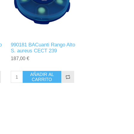
o
990181 BACuanti Rango Alto
S. aureus CECT 239
187,00 €
AÑADIR AL
CARRITO