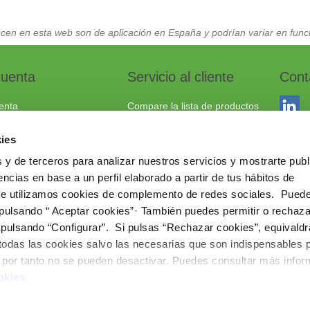
cen en esta web son de aplicación en España y podrían variar en funci
cuenta
Servicio al cliente
Cont
enta
Compare la lista de productos
dos
Envío y devoluciones
ies
to
Política cookies
 y de terceros para analizar nuestros servicios y mostrarte publ
Aviso Legal
Dracma
ncias en base a un perfil elaborado a partir de tus hábitos de
Política de privacidad
03114
te utilizamos cookies de complemento de redes sociales. Pued
 pulsando “ Aceptar cookies”· También puedes permitir o rechaza
+34 96
 pulsando “Configurar”. Si pulsas “Rechazar cookies”, equivaldr
comerc
 todas las cookies salvo las necesarias que son indispensables 
www.ie
e por tanto no se pueden desactivar. Puedes consultar más info
okies