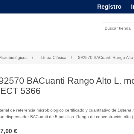
Registro
I
or de atributo
Microbiológicos
/
Línea Clásica
/
992570 BACuanti Rango Alt
92570 BACuanti Rango Alto L. m
ECT 5366
erial de referencia microbiológico certificado y cuantitativo de
Listeria
un dispensador BACuanti de 5 pastillas. Rango de concentración alto (>
7,00 €