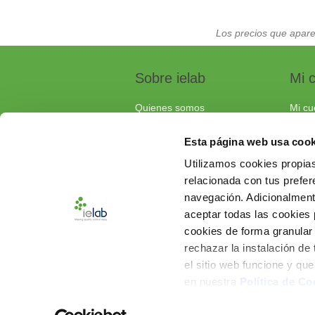
Los precios que apare
Sobre ielab
Mi 
Quienes somos
Mi cu
Calidad
Pedi
Esta página web usa cook
Soluciones a medida
Carri
Utilizamos cookies propias
Contacta con nosotros
relacionada con tus prefere
Documentos de interés
navegación. Adicionalmen
Preguntas frecuentes
aceptar todas las cookies
cookies de forma granular
rechazar la instalación de
el sitio web funcione y qu
en nuestra
Política de Co