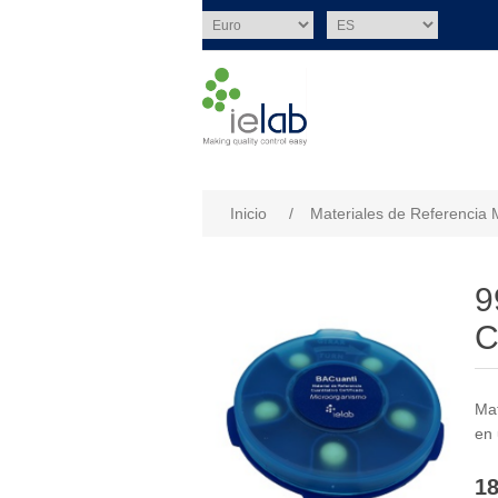
Nombre del atributo
Val
Inicio
/
Materiales de Referencia 
9
C
Mat
en 
18