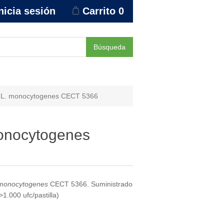
nicia sesión
Carrito
0
Búsqueda
o L. monocytogenes CECT 5366
onocytogenes
 monocytogenes
CECT 5366. Suministrado
1.000 ufc/pastilla)