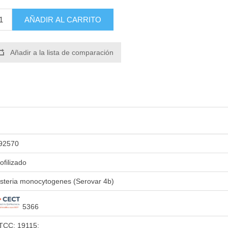
AÑADIR AL CARRITO
Añadir a la lista de comparación
92570
iofilizado
isteria monocytogenes (Serovar 4b)
5366
TCC: 19115;