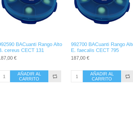
992590 BACuanti Rango Alto
992700 BACuanti Rango Alt
B. cereus CECT 131
E. faecalis CECT 795
187,00 €
187,00 €
AÑADIR AL
AÑADIR AL
CARRITO
CARRITO