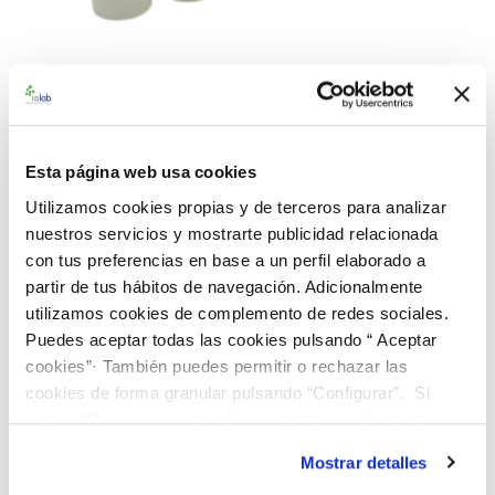
992548 BAControl-10 Rango
Medio E. coli h CECT 9153
Esta página web usa cookies
Utilizamos cookies propias y de terceros para analizar
Material de referencia microbiológico cuantitativo de
nuestros servicios y mostrarte publicidad relacionada
Escherichia coli
h CECT 9153. Suministrado en una caja
con tus preferencias en base a un perfil elaborado a
BAControl-10 de 10 viales, conteniendo 1 pastilla por vial.
partir de tus hábitos de navegación. Adicionalmente
Rango de concentración medio (100-1.000 ufc/pastilla)
utilizamos cookies de complemento de redes sociales.
Puedes aceptar todas las cookies pulsando “ Aceptar
226,00 €
cookies”· También puedes permitir o rechazar las
cookies de forma granular pulsando “Configurar”. Si
AÑADIR AL CARRITO
pulsas “Rechazar cookies”, equivaldrá a rechazar la
instalación de todas las cookies salvo las necesarias que
Mostrar detalles
son indispensables para que el sitio web funcione y que
Añadir a la lista de comparación