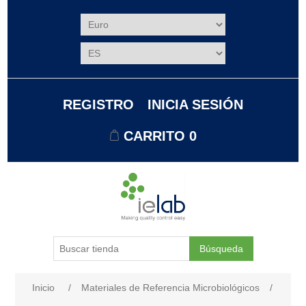
REGISTRO
INICIA SESIÓN
CARRITO
0
Búsqueda
Nombre del atributo
Valor de atributo
Inicio
/
Materiales de Referencia Microbiológicos
/