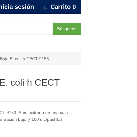
nicia sesión
Carrito
0
Búsqueda
Bajo E. coli h CECT 9153
E. coli h CECT
T 9153. Suministrado en una caja
ntración bajo (<100 ufc/pastilla)