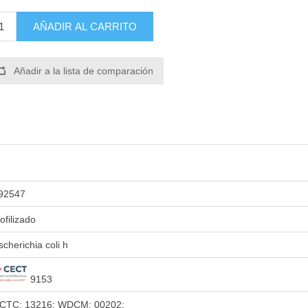
AÑADIR AL CARRITO
Añadir a la lista de comparación
92547
iofilizado
scherichia coli h
9153
CTC: 13216; WDCM: 00202;