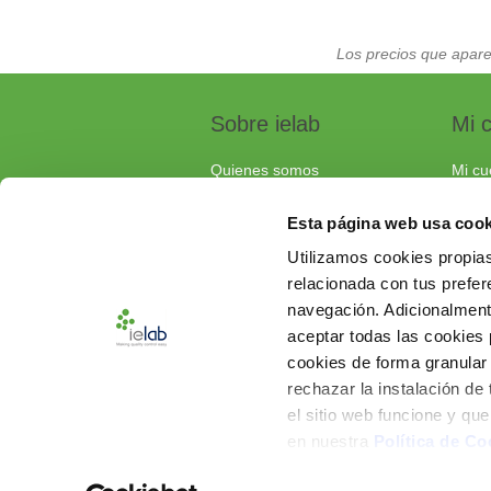
Los precios que apare
Sobre ielab
Mi 
Quienes somos
Mi cu
Calidad
Pedi
Esta página web usa cook
Soluciones a medida
Carri
Utilizamos cookies propias
Contacta con nosotros
relacionada con tus prefere
Documentos de interés
navegación. Adicionalmen
Preguntas frecuentes
aceptar todas las cookies
cookies de forma granular
rechazar la instalación de
el sitio web funcione y qu
en nuestra
Política de Co