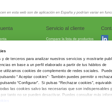
cen en esta web son de aplicación en España y podrían variar en funci
cuenta
Servicio al cliente
Cont
enta
Compare la lista de productos
dos
Envío y devoluciones
ies
to
Política cookies
 y de terceros para analizar nuestros servicios y mostrarte publ
Aviso Legal
Dracma
ncias en base a un perfil elaborado a partir de tus hábitos de
Política de privacidad
03114
te utilizamos cookies de complemento de redes sociales. Pued
 pulsando “ Aceptar cookies”· También puedes permitir o rechaza
+34 96
 pulsando “Configurar”. Si pulsas “Rechazar cookies”, equivaldr
comerc
 todas las cookies salvo las necesarias que son indispensables 
www.ie
e por tanto no se pueden desactivar. Puedes consultar más info
okies