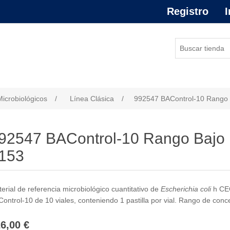
Registro
I
or de atributo
Microbiológicos
/
Línea Clásica
/
992547 BAControl-10 Rango 
92547 BAControl-10 Rango Bajo 
153
erial de referencia microbiológico cuantitativo de
Escherichia coli
h CEC
ontrol-10 de 10 viales, conteniendo 1 pastilla por vial. Rango de conce
6,00 €