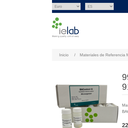
Nombre del atributo
Val
Inicio
/
Materiales de Referencia 
9
9
Mat
BAC
22