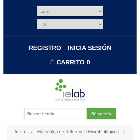
REGISTRO
INICIA SESIÓN
CARRITO
0
Búsqueda
Nombre del atributo
Valor de atributo
Inicio
/
Materiales de Referencia Microbiológicos
/