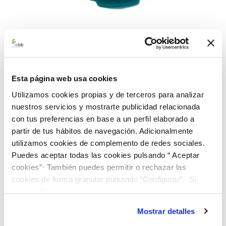
992539 BAControl-5 Rango
Medio E. coli CECT 405
Esta página web usa cookies
Utilizamos cookies propias y de terceros para analizar
Material de referencia microbiológico cuantitativo de
nuestros servicios y mostrarte publicidad relacionada
Escherichia coli
CECT 405. Suministrado en un dispensador
con tus preferencias en base a un perfil elaborado a
BAControl-5 de 5 pastillas. Rango de concentración medio
partir de tus hábitos de navegación. Adicionalmente
(100-1.000 ufc/pastilla)
utilizamos cookies de complemento de redes sociales.
Puedes aceptar todas las cookies pulsando “ Aceptar
112,00 €
cookies”· También puedes permitir o rechazar las
cookies de forma granular pulsando “Configurar”. Si
AÑADIR AL CARRITO
pulsas “Rechazar cookies”, equivaldrá a rechazar la
instalación de todas las cookies salvo las necesarias que
Mostrar detalles
son indispensables para que el sitio web funcione y que
Añadir a la lista de comparación