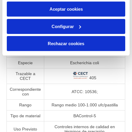
por tanto no se pueden desactivar. Puedes consultar
más información en nuestra
Política de Cookies
Aceptar cookies
Configurar
Especificaciones de productos
Referencia
992539
Rechazar cookies
Presentación
Liofilizado
Especie
Escherichia coli
Trazable a
405
CECT
Correspondiente
ATCC: 10536;
con
Rango
Rango medio 100-1.000 ufc/pastilla
Tipo de material
BAControl-5
Controles internos de calidad en
Uso Previsto
términos de precisión