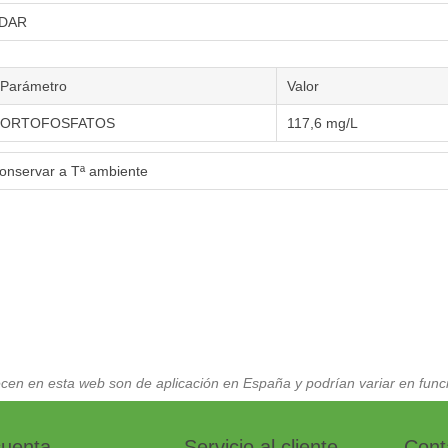
DAR
Parámetro
Valor
ORTOFOSFATOS
117,6 mg/L
onservar a Tª ambiente
cen en esta web son de aplicación en España y podrían variar en funci
cuenta
Servicio al cliente
Cont