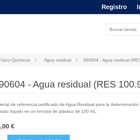
Registro
I
or de atributo
Físico-Químicos
/
Agua residual
/
990604 - Agua residual (RE
90604 - Agua residual (RES 100.
erial de referencia certificado de Agua Residual para la determinación
mato líquido en un envase de plástico de 100 mL.
,00 €