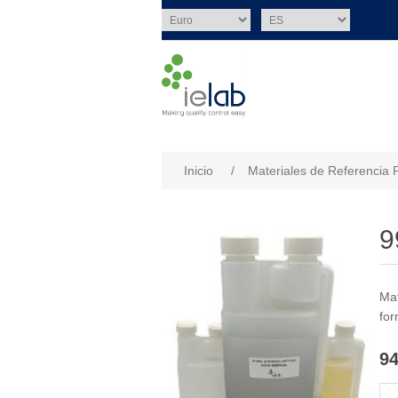
Nombre del atributo
Val
Inicio
/
Materiales de Referencia 
9
Mat
for
94