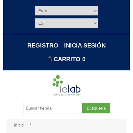
REGISTRO
INICIA SESIÓN
CARRITO
0
Búsqueda
Nombre del atributo
Valor de atributo
Inicio
/