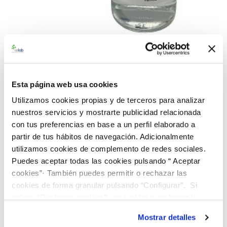
990599 - Agua de mar (AM
67)
Esta página web usa cookies
Utilizamos cookies propias y de terceros para analizar
Material de referencia certificado de Agua de Mar para la
nuestros servicios y mostrarte publicidad relacionada
determinación de: pH. Se suministra en un vial de vidrio de 100
con tus preferencias en base a un perfil elaborado a
mL.
partir de tus hábitos de navegación. Adicionalmente
utilizamos cookies de complemento de redes sociales.
98,00 €
Puedes aceptar todas las cookies pulsando “ Aceptar
cookies”· También puedes permitir o rechazar las
AÑADIR AL CARRITO
cookies de forma granular pulsando “Configurar”. Si
pulsas “Rechazar cookies”, equivaldrá a rechazar la
instalación de todas las cookies salvo las necesarias que
Añadir a la lista de comparación
Mostrar detalles
son indispensables para que el sitio web funcione y que