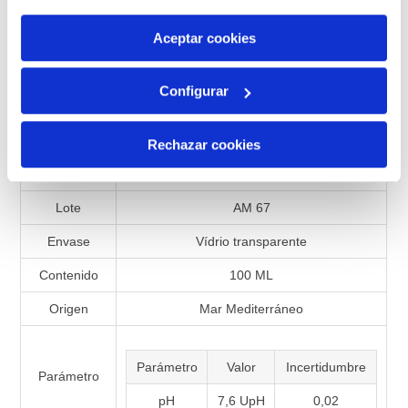
por tanto no se pueden desactivar. Puedes consultar
más información en nuestra
Política de Cookies
Aceptar cookies
Especificaciones de productos
Configurar
Referencia
990599
Presentación
Líquido
Rechazar cookies
Matriz
Agua de mar
Lote
AM 67
Envase
Vídrio transparente
Contenido
100 ML
Origen
Mar Mediterráneo
Parámetro
Valor
Incertidumbre
Parámetro
pH
7,6 UpH
0,02