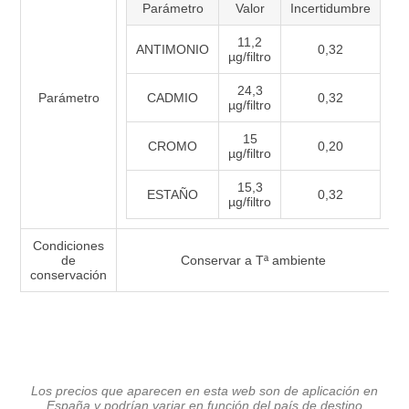
Parámetro
Valor
Incertidumbre
11,2
ANTIMONIO
0,32
µg/filtro
24,3
Parámetro
CADMIO
0,32
µg/filtro
15
CROMO
0,20
µg/filtro
15,3
ESTAÑO
0,32
µg/filtro
Condiciones
de
Conservar a Tª ambiente
conservación
Los precios que aparecen en esta web son de aplicación en
España y podrían variar en función del país de destino