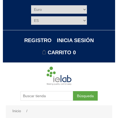
REGISTRO
INICIA SESIÓN
CARRITO
0
Búsqueda
Nombre del atributo
Valor de atributo
Inicio
/