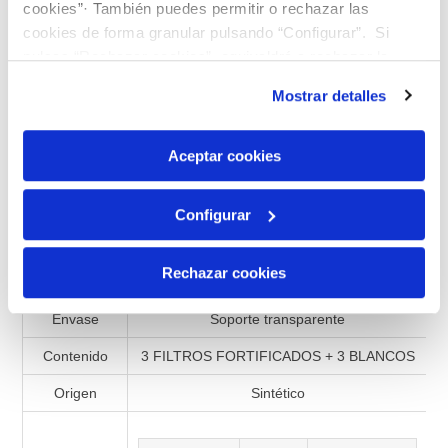
cookies”· También puedes permitir o rechazar las
Añadir a la lista de comparación
cookies de forma granular pulsando “Configurar”. Si
pulsas “Rechazar cookies”, equivaldrá a rechazar la
instalación de todas las cookies salvo las necesarias que
Mostrar detalles
son indispensables para que el sitio web funcione y que
por tanto no se pueden desactivar. Puedes consultar
Especificaciones de productos
más información en nuestra
Política de Cookies
Aceptar cookies
Referencia
990598
Presentación
Filtro
Configurar
Matriz
Filtro
Rechazar cookies
Lote
FILTROS 52
Envase
Soporte transparente
Contenido
3 FILTROS FORTIFICADOS + 3 BLANCOS
Origen
Sintético