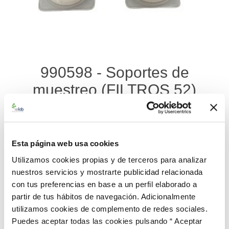
990598 - Soportes de
muestreo (FILTROS 52)
Material de referencia certificado de Soportes de Muestreo
para la determinación de: Antimonio, Cadmio, Cromo, Estaño.
Esta página web usa cookies
Se suministran 3 filtros fortificados y 3 filtros blancos
contenidos en casetes individuales.
Utilizamos cookies propias y de terceros para analizar
nuestros servicios y mostrarte publicidad relacionada
179,00 €
con tus preferencias en base a un perfil elaborado a
partir de tus hábitos de navegación. Adicionalmente
AÑADIR AL CARRITO
utilizamos cookies de complemento de redes sociales.
Puedes aceptar todas las cookies pulsando “ Aceptar