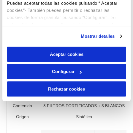
Puedes aceptar todas las cookies pulsando “ Aceptar
Añadir a la lista de comparación
cookies”· También puedes permitir o rechazar las
cookies de forma granular pulsando “Configurar”. Si
pulsas “Rechazar cookies”, equivaldrá a rechazar la
instalación de todas las cookies salvo las necesarias que
Mostrar detalles
Especificaciones de productos
son indispensables para que el sitio web funcione y que
por tanto no se pueden desactivar. Puedes consultar
Referencia
990598
más información en nuestra
Política de Cookies
Aceptar cookies
Presentación
Filtro
Configurar
Matriz
Filtro
Lote
FILTROS 48
Rechazar cookies
Envase
Soporte transparente
Contenido
3 FILTROS FORTIFICADOS + 3 BLANCOS
Origen
Sintético