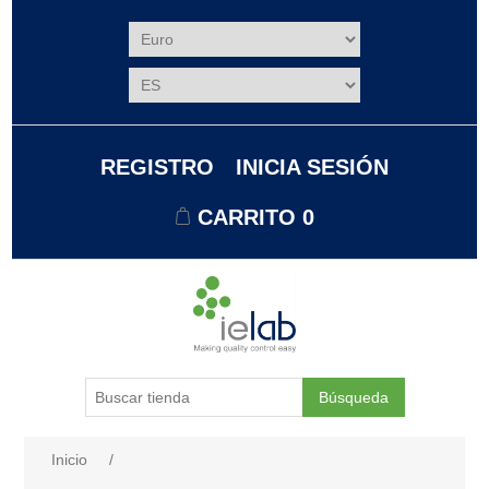
REGISTRO
INICIA SESIÓN
CARRITO
0
Búsqueda
Nombre del atributo
Valor de atributo
Inicio
/