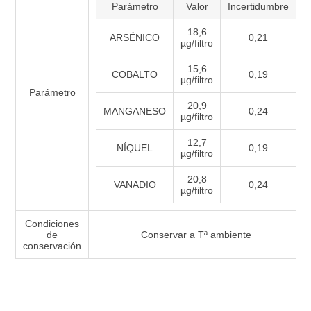
Parámetro
Valor
Incertidumbre
18,6
ARSÉNICO
0,21
µg/filtro
15,6
COBALTO
0,19
µg/filtro
Parámetro
20,9
MANGANESO
0,24
µg/filtro
12,7
NÍQUEL
0,19
µg/filtro
20,8
VANADIO
0,24
µg/filtro
Condiciones
de
Conservar a Tª ambiente
conservación