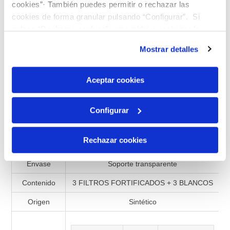
cookies”· También puedes permitir o rechazar las
Añadir a la lista de comparación
cookies de forma granular pulsando “Configurar”. Si
pulsas “Rechazar cookies”, equivaldrá a rechazar la
instalación de todas las cookies salvo las necesarias que
Mostrar detalles
son indispensables para que el sitio web funcione y que
por tanto no se pueden desactivar. Puedes consultar
Especificaciones de productos
más información en nuestra
Política de Cookies
Aceptar cookies
Referencia
990598
Presentación
Filtro
Configurar
Matriz
Filtro
Rechazar cookies
Lote
FILTROS 43
Envase
Soporte transparente
Contenido
3 FILTROS FORTIFICADOS + 3 BLANCOS
Origen
Sintético