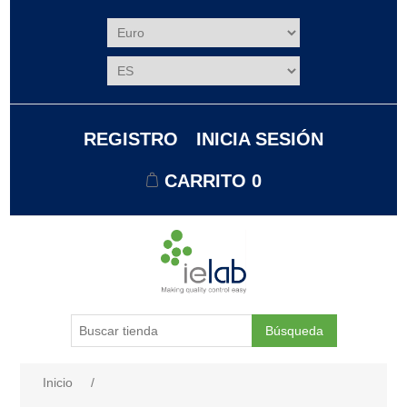
REGISTRO
INICIA SESIÓN
CARRITO
0
Búsqueda
Nombre del atributo
Valor de atributo
Inicio
/