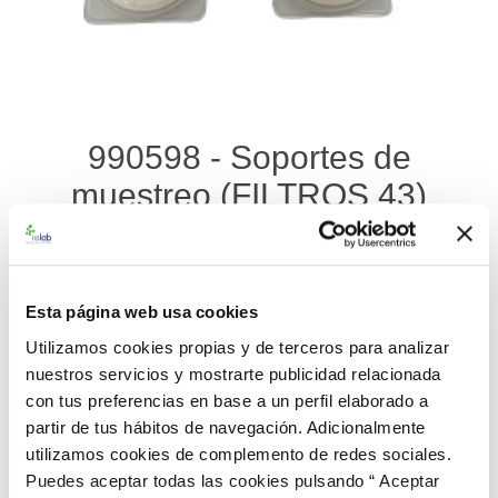
990598 - Soportes de
muestreo (FILTROS 43)
Material de referencia certificado de Soportes de Muestreo
para la determinación de: Antimonio, Cadmio, Cromo, Estaño.
Esta página web usa cookies
Se suministran 3 filtros fortificados y 3 filtros blancos
contenidos en casetes individuales.
Utilizamos cookies propias y de terceros para analizar
nuestros servicios y mostrarte publicidad relacionada
179,00 €
con tus preferencias en base a un perfil elaborado a
partir de tus hábitos de navegación. Adicionalmente
AÑADIR AL CARRITO
utilizamos cookies de complemento de redes sociales.
Puedes aceptar todas las cookies pulsando “ Aceptar