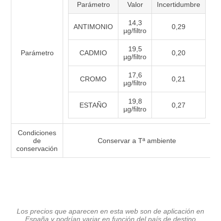
Parámetro
Valor
Incertidumbre
14,3
ANTIMONIO
0,29
µg/filtro
19,5
Parámetro
CADMIO
0,20
µg/filtro
17,6
CROMO
0,21
µg/filtro
19,8
ESTAÑO
0,27
µg/filtro
Condiciones
de
Conservar a Tª ambiente
conservación
Los precios que aparecen en esta web son de aplicación en
España y podrían variar en función del país de destino