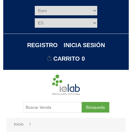
REGISTRO
INICIA SESIÓN
CARRITO
0
Búsqueda
Nombre del atributo
Valor de atributo
Inicio
/