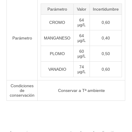
Parámetro
Valor
Incertidumbre
64
CROMO
0,60
µg/L
64
Parámetro
MANGANESO
0,40
µg/L
60
PLOMO
0,50
µg/L
74
VANADIO
0,60
µg/L
Condiciones
de
Conservar a Tª ambiente
conservación