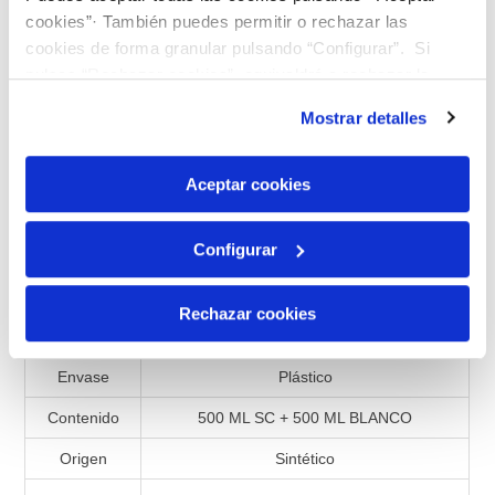
cookies”· También puedes permitir o rechazar las
Añadir a la lista de comparación
cookies de forma granular pulsando “Configurar”. Si
pulsas “Rechazar cookies”, equivaldrá a rechazar la
instalación de todas las cookies salvo las necesarias que
Mostrar detalles
son indispensables para que el sitio web funcione y que
por tanto no se pueden desactivar. Puedes consultar
Especificaciones de productos
más información en nuestra
Política de Cookies
Aceptar cookies
Referencia
990597
Configurar
Presentación
Líquido
Matriz
Solución captadora
Rechazar cookies
Lote
SC 47.2
Envase
Plástico
Contenido
500 ML SC + 500 ML BLANCO
Origen
Sintético