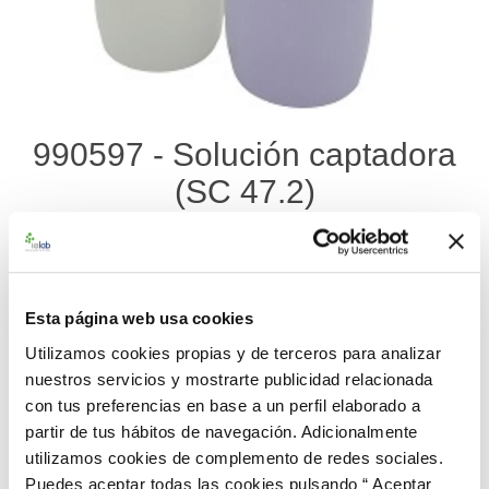
990597 - Solución captadora
(SC 47.2)
Material de referencia certificado de Solución Captadora para
la determinación de: Cromo, Manganeso, Plomo, Vanadio. Se
suministra 1 solución captadora fortificada y 1 blanco de
Esta página web usa cookies
solución captadora contenidas en envases de plástico de 500
Utilizamos cookies propias y de terceros para analizar
mL.
nuestros servicios y mostrarte publicidad relacionada
con tus preferencias en base a un perfil elaborado a
179,00 €
partir de tus hábitos de navegación. Adicionalmente
utilizamos cookies de complemento de redes sociales.
AÑADIR AL CARRITO
Puedes aceptar todas las cookies pulsando “ Aceptar