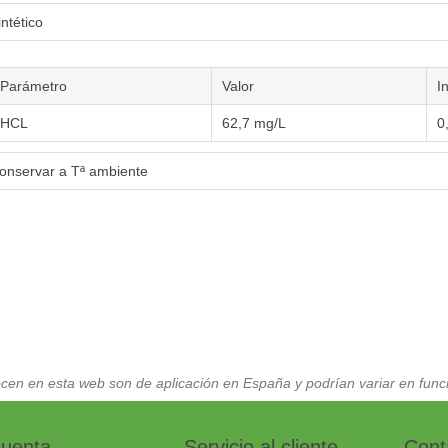
intético
Parámetro
Valor
I
HCL
62,7 mg/L
0
onservar a Tª ambiente
cen en esta web son de aplicación en España y podrían variar en funci
cuenta
Servicio al cliente
Cont