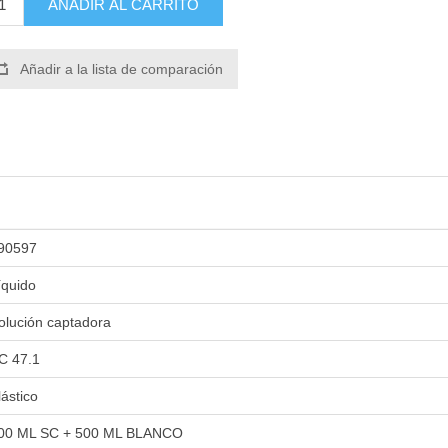
AÑADIR AL CARRITO
Añadir a la lista de comparación
90597
íquido
olución captadora
C 47.1
lástico
00 ML SC + 500 ML BLANCO