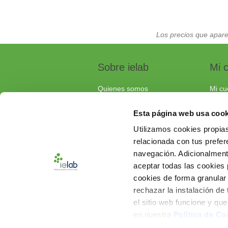
Los precios que apare
Sobre ielab
Mi 
Quienes somos
Mi cu
Calidad
Pedi
Esta página web usa cook
Soluciones a medida
Carri
Utilizamos cookies propias
Contacta con nosotros
relacionada con tus prefere
Documentos de interés
navegación. Adicionalmen
Preguntas frecuentes
aceptar todas las cookies
cookies de forma granular
rechazar la instalación de
el sitio web funcione y qu
en nuestra
Política de Co