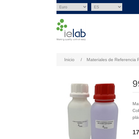
Nombre del atributo
Val
Inicio
/
Materiales de Referencia 
9
Mat
Cob
plá
17