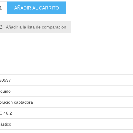
AÑADIR AL CARRITO
Añadir a la lista de comparación
90597
íquido
olución captadora
C 46.2
lástico