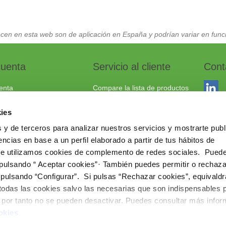
cen en esta web son de aplicación en España y podrían variar en funci
cuenta
Servicio al cliente
Cont
enta
Compare la lista de productos
dos
Envío y devoluciones
ies
to
Política cookies
 y de terceros para analizar nuestros servicios y mostrarte publ
Aviso Legal
Dracma
ncias en base a un perfil elaborado a partir de tus hábitos de
Política de privacidad
03114
te utilizamos cookies de complemento de redes sociales. Pued
 pulsando “ Aceptar cookies”· También puedes permitir o rechaza
+34 96
 pulsando “Configurar”. Si pulsas “Rechazar cookies”, equivaldr
comerc
 todas las cookies salvo las necesarias que son indispensables 
www.ie
e por tanto no se pueden desactivar. Puedes consultar más info
okies