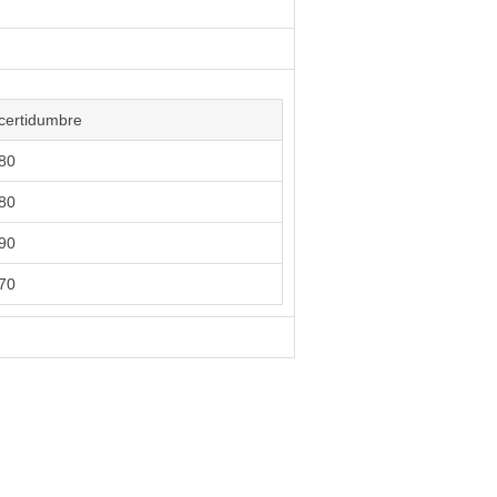
certidumbre
80
80
90
70