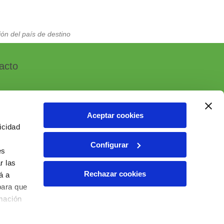
ón del país de destino
acto
Aceptar cookies
icidad
, 7 - Polígono Industrial Las Atalayas
Configurar
 ALICANTE (España)
es
r las
6 10 55 01
Rechazar cookies
á a
ial@ielab.es
para que
lab.es
rmación