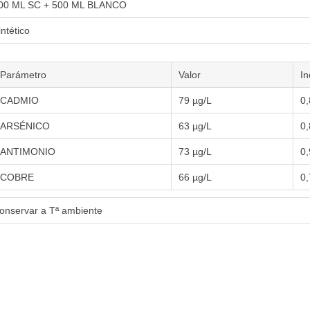
00 ML SC + 500 ML BLANCO
intético
Parámetro
Valor
In
CADMIO
79 µg/L
0,
ARSÉNICO
63 µg/L
0,
ANTIMONIO
73 µg/L
0,
COBRE
66 µg/L
0,
onservar a Tª ambiente