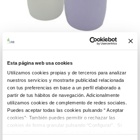
990597 - Solución captadora
(SC 41.1)
Esta página web usa cookies
Utilizamos cookies propias y de terceros para analizar
Material de referencia certificado de Solución Captadora para
nuestros servicios y mostrarte publicidad relacionada
la determinación de: HCl. Se suministra 1 solución captadora
con tus preferencias en base a un perfil elaborado a
fortificada y 1 blanco de solución captadora contenidas en
partir de tus hábitos de navegación. Adicionalmente
envases de plástico de 500 mL.
utilizamos cookies de complemento de redes sociales.
179,00 €
Puedes aceptar todas las cookies pulsando “ Aceptar
cookies”· También puedes permitir o rechazar las
cookies de forma granular pulsando “Configurar”. Si
AÑADIR AL CARRITO
pulsas “Rechazar cookies”, equivaldrá a rechazar la