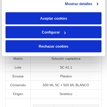
instalación de todas las cookies salvo las necesarias que
Mostrar detalles
Añadir a la lista de comparación
son indispensables para que el sitio web funcione y que
por tanto no se pueden desactivar. Puedes consultar
más información en nuestra
Política de Cookies
Aceptar cookies
Especificaciones de productos
Configurar
Referencia
990597
Rechazar cookies
Presentación
Líquido
Matriz
Solución captadora
Lote
SC 41.1
Envase
Plástico
Contenido
500 ML SC + 500 ML BLANCO
Origen
Sintético