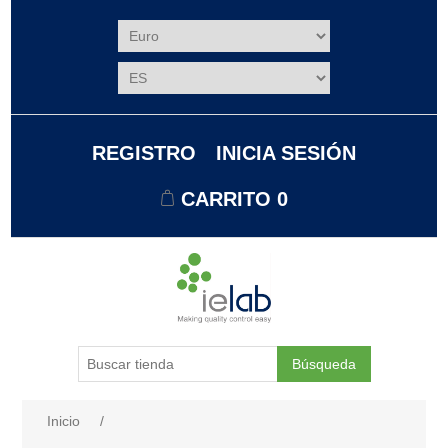
REGISTRO
INICIA SESIÓN
CARRITO
0
Búsqueda
Nombre del atributo
Valor de atributo
Inicio
/