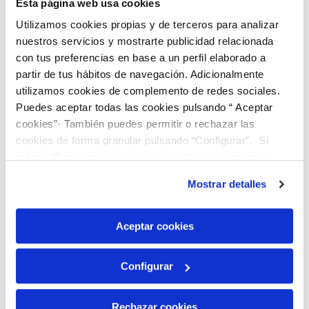
Esta página web usa cookies
Utilizamos cookies propias y de terceros para analizar
nuestros servicios y mostrarte publicidad relacionada
con tus preferencias en base a un perfil elaborado a
Especificaciones de productos
partir de tus hábitos de navegación. Adicionalmente
Referencia
990596
utilizamos cookies de complemento de redes sociales.
Puedes aceptar todas las cookies pulsando “ Aceptar
Presentación
Seco y tamizado
cookies”· También puedes permitir o rechazar las
Matriz
Lodo
cookies de forma granular pulsando “Configurar”. Si
pulsas “Rechazar cookies”, equivaldrá a rechazar la
Lote
LD 43
instalación de todas las cookies salvo las necesarias que
Mostrar detalles
son indispensables para que el sitio web funcione y que
Envase
Frasco topacio 65 ml
por tanto no se pueden desactivar. Puedes consultar
Contenido
40-60 G
más información en nuestra
Política de Cookies
Aceptar cookies
Origen
EDAR
Configurar
Parámetro
Valor
Incertidumbre
Rechazar cookies