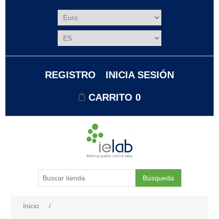
REGISTRO
INICIA SESIÓN
CARRITO
0
Búsqueda
Nombre del atributo
Valor de atributo
Inicio
/