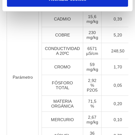
6253
ALUMINIO
290,80
mg/kg
15,6
CADMIO
0,39
mg/kg
230
COBRE
5,20
mg/kg
CONDUCTIVIDAD
6571
248,50
A 20ºC
µS/cm
59
CROMO
1,70
mg/kg
Parámetro
2,92
FÓSFORO
%
0,05
TOTAL
P2O5
MATERIA
71,5
0,20
ORGÁNICA
%
2,67
MERCURIO
0,10
mg/kg
36