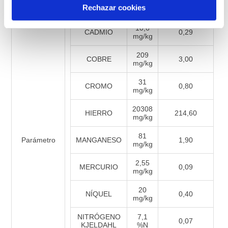
16
ARSÉNICO
0,60
Rechazar cookies
mg/kg
10,6
CADMIO
0,29
mg/kg
209
COBRE
3,00
mg/kg
31
CROMO
0,80
mg/kg
20308
HIERRO
214,60
mg/kg
81
Parámetro
MANGANESO
1,90
mg/kg
2,55
MERCURIO
0,09
mg/kg
20
NÍQUEL
0,40
mg/kg
NITRÓGENO
7,1
0,07
KJELDAHL
%N