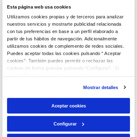
Esta página web usa cookies
Utilizamos cookies propias y de terceros para analizar
nuestros servicios y mostrarte publicidad relacionada
Especificaciones de productos
con tus preferencias en base a un perfil elaborado a
partir de tus hábitos de navegación. Adicionalmente
Referencia
990596
utilizamos cookies de complemento de redes sociales.
Presentación
Seco y tamizado
Puedes aceptar todas las cookies pulsando “ Aceptar
cookies”· También puedes permitir o rechazar las
Matriz
Lodo
cookies de forma granular pulsando “Configurar”. Si
Lote
LD 40
pulsas “Rechazar cookies”, equivaldrá a rechazar la
instalación de todas las cookies salvo las necesarias que
Envase
Frasco topacio 65 ml
Mostrar detalles
son indispensables para que el sitio web funcione y que
Contenido
40-60 G
por tanto no se pueden desactivar. Puedes consultar
más información en nuestra
Política de Cookies
Aceptar cookies
Origen
EDAR
Configurar
Parámetro
Valor
Incertidumbre