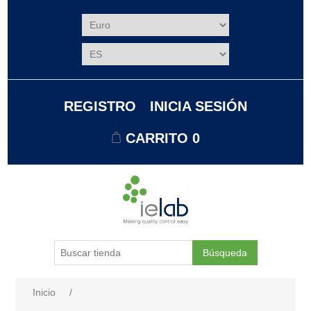
REGISTRO
INICIA SESIÓN
CARRITO
0
Búsqueda
Nombre del atributo
Valor de atributo
Inicio
/