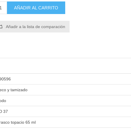
AÑADIR AL CARRITO
Añadir a la lista de comparación
90596
eco y tamizado
odo
D 37
rasco topacio 65 ml