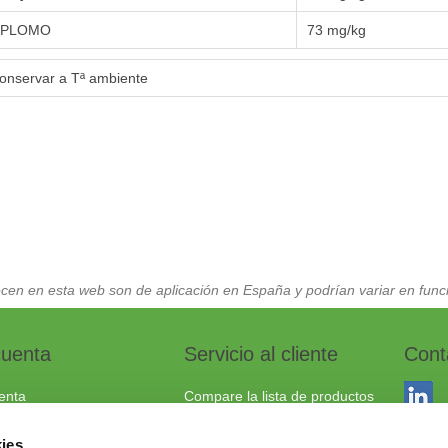
PLOMO
73 mg/kg
onservar a Tª ambiente
cen en esta web son de aplicación en España y podrían variar en funci
cuenta
Servicio al cliente
Cont
enta
Compare la lista de productos
dos
Envío y devoluciones
ies