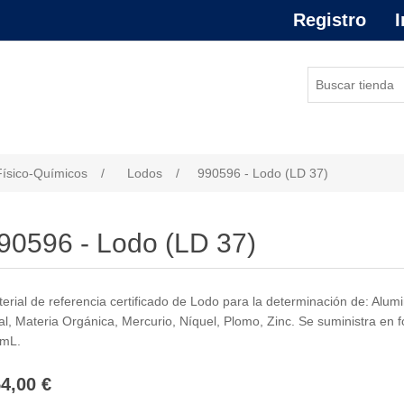
Registro
I
or de atributo
Físico-Químicos
/
Lodos
/
990596 - Lodo (LD 37)
90596 - Lodo (LD 37)
erial de referencia certificado de Lodo para la determinación de: Alu
al, Materia Orgánica, Mercurio, Níquel, Plomo, Zinc. Se suministra en 
 mL.
4,00 €