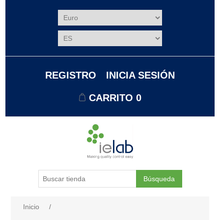
REGISTRO
INICIA SESIÓN
CARRITO
0
Búsqueda
Nombre del atributo
Valor de atributo
Inicio
/