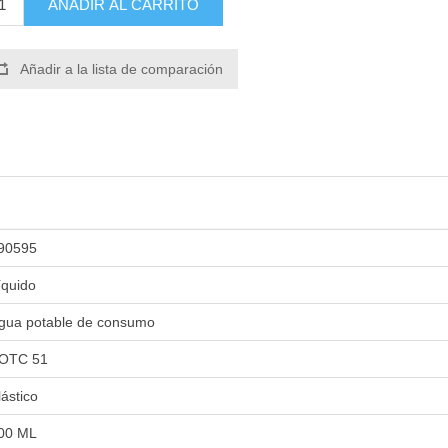
AÑADIR AL CARRITO
Añadir a la lista de comparación
90595
íquido
gua potable de consumo
OTC 51
lástico
00 ML