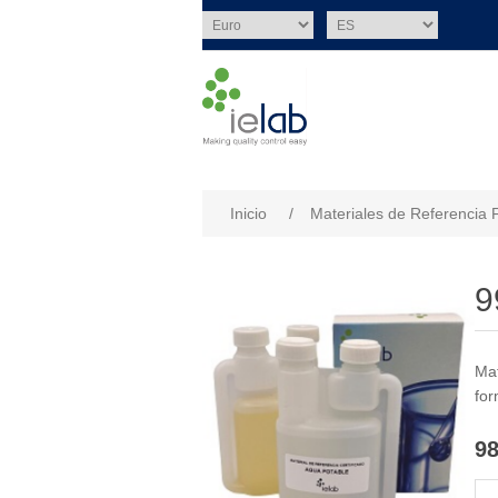
Nombre del atributo
Val
Inicio
/
Materiales de Referencia 
9
Mat
for
98