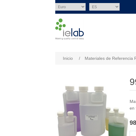
Nombre del atributo
Val
Inicio
/
Materiales de Referencia 
9
Mat
en 
98