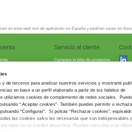
cen en esta web son de aplicación en España y podrían variar en funci
cuenta
Servicio al cliente
Cont
enta
Compare la lista de productos
dos
Envío y devoluciones
ies
to
Política cookies
 y de terceros para analizar nuestros servicios y mostrarte publ
Aviso Legal
Dracma
ncias en base a un perfil elaborado a partir de tus hábitos de
Política de privacidad
03114
te utilizamos cookies de complemento de redes sociales. Pued
 pulsando “ Aceptar cookies”· También puedes permitir o rechaza
+34 96
 pulsando “Configurar”. Si pulsas “Rechazar cookies”, equivaldr
comerc
 todas las cookies salvo las necesarias que son indispensables 
www.ie
e por tanto no se pueden desactivar. Puedes consultar más info