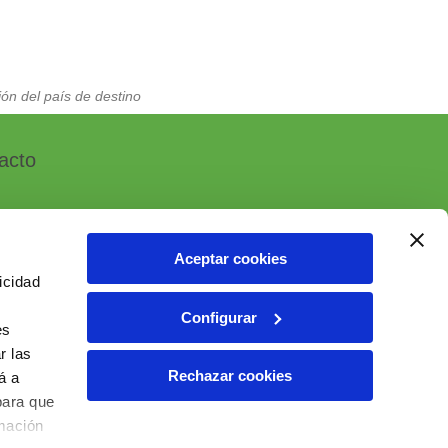
ón del país de destino
acto
Aceptar cookies
icidad
, 7 - Polígono Industrial Las Atalayas
Configurar
 ALICANTE (España)
es
r las
6 10 55 01
Rechazar cookies
á a
ial@ielab.es
para que
lab.es
rmación