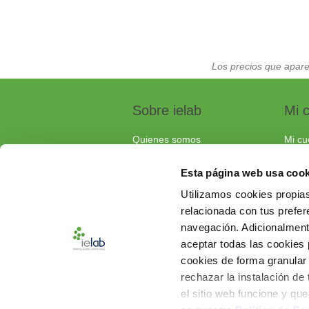
Los precios que apare
Sobre ielab
Mi 
Quienes somos
Mi cu
Calidad
Pedi
Esta página web usa cook
Soluciones a medida
Carri
Utilizamos cookies propias
Contacta con nosotros
relacionada con tus prefere
Documentos de interés
navegación. Adicionalmen
Preguntas frecuentes
aceptar todas las cookies
cookies de forma granular
rechazar la instalación de
el sitio web funcione y qu