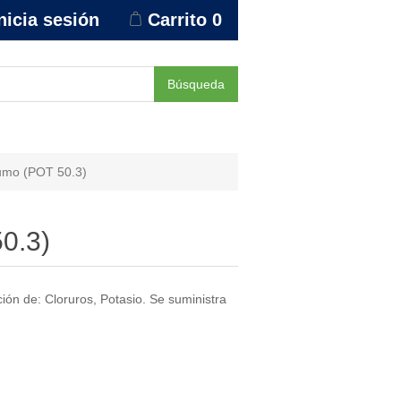
nicia sesión
Carrito
0
Búsqueda
umo (POT 50.3)
0.3)
ión de: Cloruros, Potasio. Se suministra