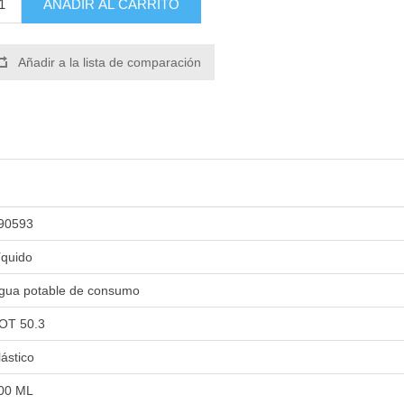
AÑADIR AL CARRITO
Añadir a la lista de comparación
90593
íquido
gua potable de consumo
OT 50.3
lástico
00 ML