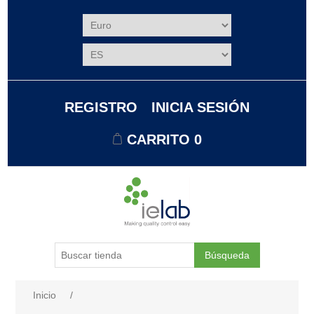
REGISTRO
INICIA SESIÓN
CARRITO
0
Búsqueda
Nombre del atributo
Valor de atributo
Inicio
/