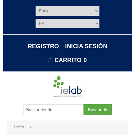
REGISTRO
INICIA SESIÓN
CARRITO
0
Búsqueda
Nombre del atributo
Valor de atributo
Inicio
/