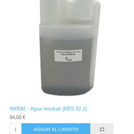
990592 - Agua residual (RES 52.2)
94,00 €
AÑADIR AL CARRITO