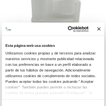
Esta página web usa cookies
Utilizamos cookies propias y de terceros para analizar
nuestros servicios y mostrarte publicidad relacionada
con tus preferencias en base a un perfil elaborado a
partir de tus hábitos de navegación. Adicionalmente
utilizamos cookies de complemento de redes sociales.
Puedes aceptar todas las cookies pulsando “ Aceptar
990604 - Agua residual (RES 100.70)
cookies”· También puedes permitir o rechazar las
94,00 €
cookies de forma granular pulsando “Configurar”. Si
pulsas “Rechazar cookies”, equivaldrá a rechazar la
AÑADIR AL CARRITO
instalación de todas las cookies salvo las necesarias que