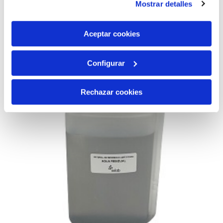
Mostrar detalles
son indispensables para que el sitio web funcione y que
por tanto no se pueden desactivar. Puedes consultar
más información en nuestra
Política de Cookies
Aceptar cookies
Configurar
Rechazar cookies