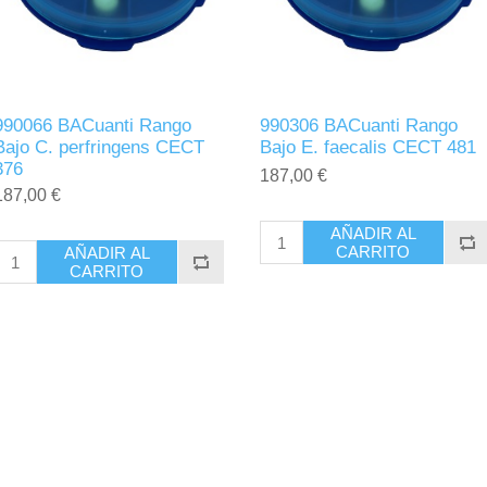
990066 BACuanti Rango
990306 BACuanti Rango
Bajo C. perfringens CECT
Bajo E. faecalis CECT 481
376
187,00 €
187,00 €
AÑADIR AL
CARRITO
AÑADIR AL
CARRITO