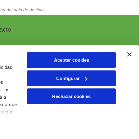
ón del país de destino
acto
Aceptar cookies
icidad
, 7 - Polígono Industrial Las Atalayas
Configurar
 ALICANTE (España)
es
r las
6 10 55 01
Rechazar cookies
á a
ial@ielab.es
para que
lab.es
rmación
6 IELAB Ventas. Todos los derechos reservados.