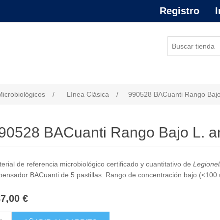
Registro
I
or de atributo
Microbiológicos
/
Línea Clásica
/
990528 BACuanti Rango Bajo
90528 BACuanti Rango Bajo L. 
erial de referencia microbiológico certificado y cuantitativo de
Legionel
pensador BACuanti de 5 pastillas. Rango de concentración bajo (<100 uf
7,00 €