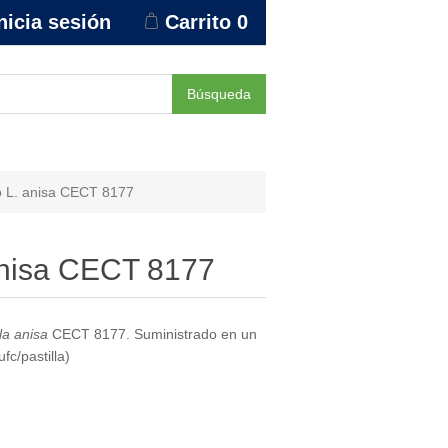
nicia sesión
Carrito
0
Búsqueda
 L. anisa CECT 8177
anisa CECT 8177
la anisa
CECT 8177. Suministrado en un
c/pastilla)