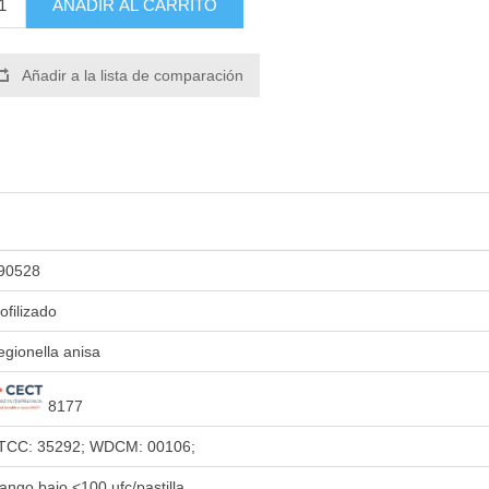
AÑADIR AL CARRITO
Añadir a la lista de comparación
90528
iofilizado
egionella anisa
8177
TCC: 35292; WDCM: 00106;
ango bajo <100 ufc/pastilla