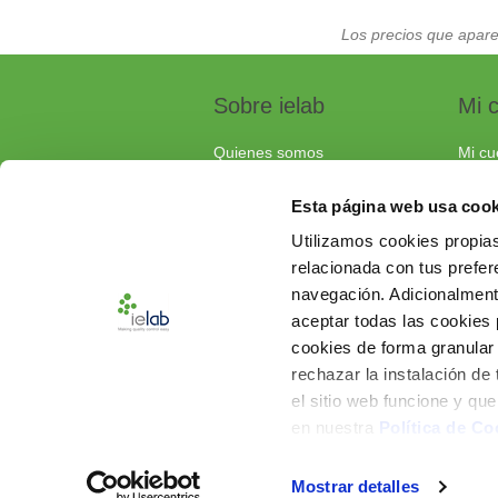
Los precios que apare
Sobre ielab
Mi 
Quienes somos
Mi cu
Calidad
Pedi
Esta página web usa cook
Soluciones a medida
Carri
Utilizamos cookies propias
Contacta con nosotros
relacionada con tus prefere
Documentos de interés
navegación. Adicionalmen
Preguntas frecuentes
aceptar todas las cookies
cookies de forma granular
rechazar la instalación de
el sitio web funcione y qu
en nuestra
Política de Co
Mostrar detalles
Powered by
nopCommerce