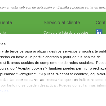
cen en esta web son de aplicación en España y podrían variar en funci
cuenta
Servicio al cliente
Cont
enta
Compare la lista de productos
dos
Envío y devoluciones
ies
to
Política cookies
 y de terceros para analizar nuestros servicios y mostrarte publ
Aviso Legal
Dracma
ncias en base a un perfil elaborado a partir de tus hábitos de
Política de privacidad
03114
te utilizamos cookies de complemento de redes sociales. Pued
 pulsando “ Aceptar cookies”· También puedes permitir o rechaza
+34 96
 pulsando “Configurar”. Si pulsas “Rechazar cookies”, equivaldr
comerc
 todas las cookies salvo las necesarias que son indispensables 
www.ie
e por tanto no se pueden desactivar. Puedes consultar más info
okies
Copyright © 202