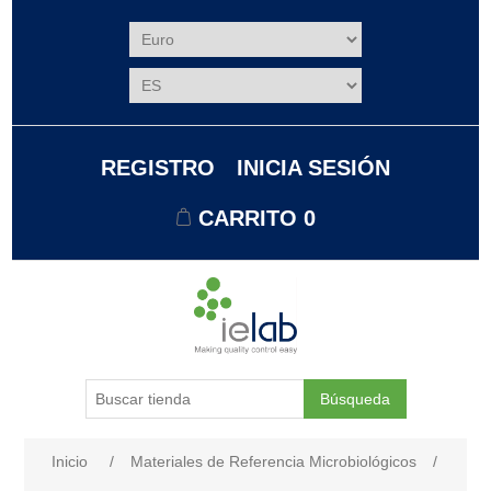
REGISTRO
INICIA SESIÓN
CARRITO
0
Búsqueda
Nombre del atributo
Valor de atributo
Inicio
/
Materiales de Referencia Microbiológicos
/