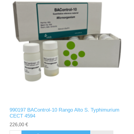
990197 BAControl-10 Rango Alto S. Typhimurium
CECT 4594
226,00 €