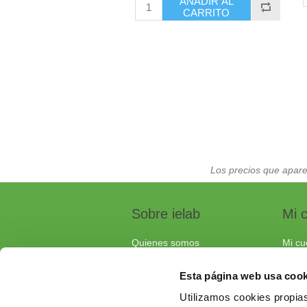
AÑADIR AL
CARRITO
Los precios que apare
Sobre ielab
Mi 
Quienes somos
Mi cu
Calidad
Pedi
Esta página web usa cook
Soluciones a medida
Carri
Utilizamos cookies propias
Contacta con nosotros