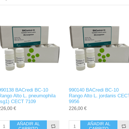
990138 BACredi BC-10
990140 BACredi BC-10
Rango Alto L. pneumophila
Rango Alto L. jordanis CEC
(sg1) CECT 7109
9956
226,00 €
226,00 €
AÑADIR AL
AÑADIR AL
CARRITO
CARRITO