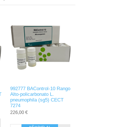
992777 BAControl-10 Rango
T
Alto-policarbonato L.
pneumophila (sg5) CECT
7274
226,00 €