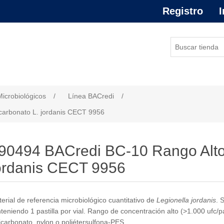
Registro
I
or de atributo
Microbiológicos
/
Línea BACredi
/
carbonato L. jordanis CECT 9956
90494 BACredi BC-10 Rango Alto-
ordanis CECT 9956
erial de referencia microbiológico cuantitativo de
Legionella jordanis
. 
teniendo 1 pastilla por vial. Rango de concentración alto (>1.000 ufc/p
icarbonato, nylon o poliétersulfona-PES.