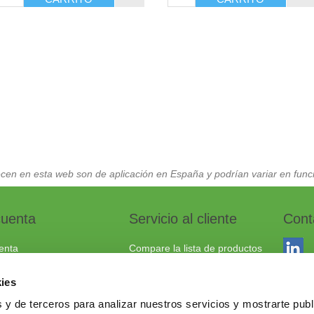
cen en esta web son de aplicación en España y podrían variar en funci
cuenta
Servicio al cliente
Cont
enta
Compare la lista de productos
dos
Envío y devoluciones
ies
to
Política cookies
 y de terceros para analizar nuestros servicios y mostrarte publ
Aviso Legal