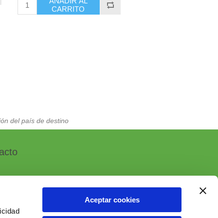
AÑADIR AL
CARRITO
ón del país de destino
acto
Aceptar cookies
icidad