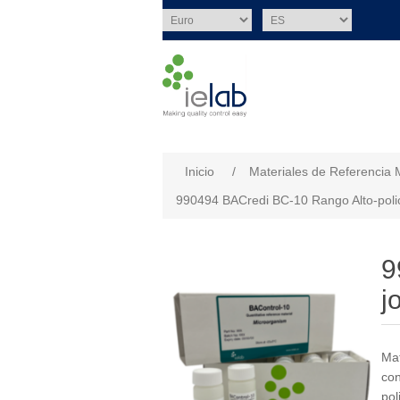
Nombre del atributo
Val
Inicio
/
Materiales de Referencia 
990494 BACredi BC-10 Rango Alto-poli
9
j
Mat
con
pol