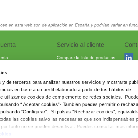
cen en esta web son de aplicación en España y podrían variar en funci
cuenta
Servicio al cliente
Cont
enta
Compare la lista de productos
dos
Envío y devoluciones
ies
to
Política cookies
 y de terceros para analizar nuestros servicios y mostrarte publ
Aviso Legal
Dracma
ncias en base a un perfil elaborado a partir de tus hábitos de
Política de privacidad
03114
te utilizamos cookies de complemento de redes sociales. Pued
 pulsando “ Aceptar cookies”· También puedes permitir o rechaza
+34 96
 pulsando “Configurar”. Si pulsas “Rechazar cookies”, equivaldr
comerc
 todas las cookies salvo las necesarias que son indispensables 
www.ie
e por tanto no se pueden desactivar. Puedes consultar más info
okies