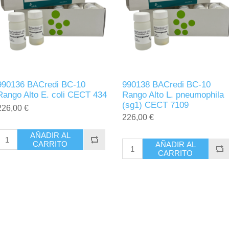
990136 BACredi BC-10
990138 BACredi BC-10
Rango Alto E. coli CECT 434
Rango Alto L. pneumophila
(sg1) CECT 7109
226,00 €
226,00 €
AÑADIR AL
CARRITO
AÑADIR AL
CARRITO