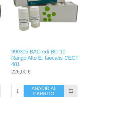
990305 BACredi BC-10
Rango Alto E. faecalis CECT
481
226,00 €
AÑADIR AL
CARRITO