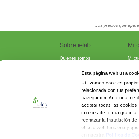
Los precios que apare
Sobre ielab
Mi 
Quienes somos
Mi cu
Calidad
Pedi
Esta página web usa cook
Soluciones a medida
Carri
Utilizamos cookies propias
Contacta con nosotros
relacionada con tus prefere
Documentos de interés
navegación. Adicionalmen
Preguntas frecuentes
aceptar todas las cookies
cookies de forma granular
rechazar la instalación de
el sitio web funcione y qu
en nuestra
Política de Co