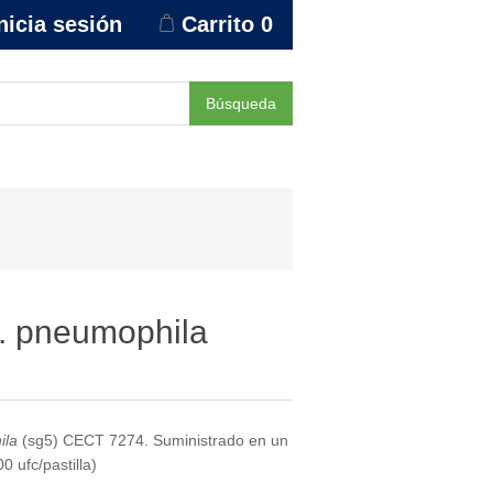
nicia sesión
Carrito
0
Búsqueda
. pneumophila
ila
(sg5) CECT 7274. Suministrado en un
 ufc/pastilla)