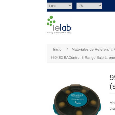
Nombre del atributo
Val
Inicio
/
Materiales de Referencia 
990482 BAControl-5 Rango Bajo L. pn
9
(
Mat
dis