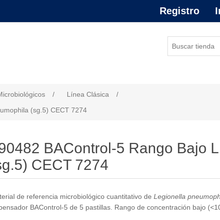
Registro
I
or de atributo
Microbiológicos
/
Línea Clásica
/
eumophila (sg.5) CECT 7274
90482 BAControl-5 Rango Bajo L
sg.5) CECT 7274
erial de referencia microbiológico cuantitativo de
Legionella pneumoph
pensador BAControl-5 de 5 pastillas. Rango de concentración bajo (<100