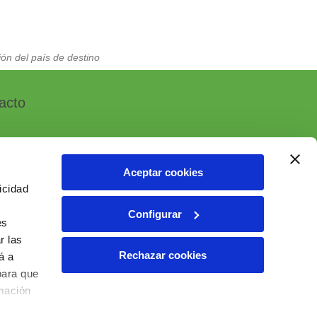
ón del país de destino
acto
Aceptar cookies
icidad
, 7 - Polígono Industrial Las Atalayas
Configurar
 ALICANTE (España)
es
r las
6 10 55 01
Rechazar cookies
á a
ial@ielab.es
para que
lab.es
rmación