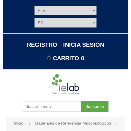
REGISTRO
INICIA SESIÓN
CARRITO
0
Búsqueda
Nombre del atributo
Valor de atributo
Inicio
/
Materiales de Referencia Microbiológicos
/