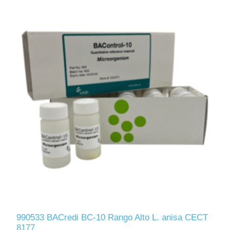
990533 BACredi BC-10 Rango Alto L. anisa CECT
8177