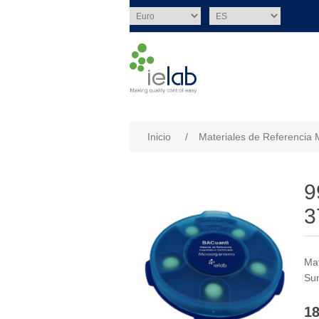
Nombre del atributo
Val
Inicio
/
Materiales de Referencia 
9
3
Mat
Sum
18