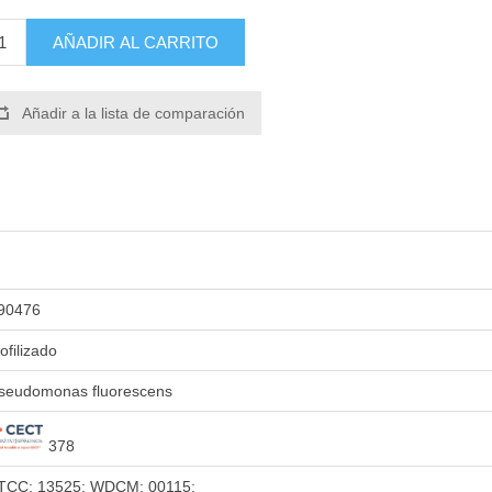
AÑADIR AL CARRITO
Añadir a la lista de comparación
90476
iofilizado
seudomonas fluorescens
378
TCC: 13525; WDCM: 00115;