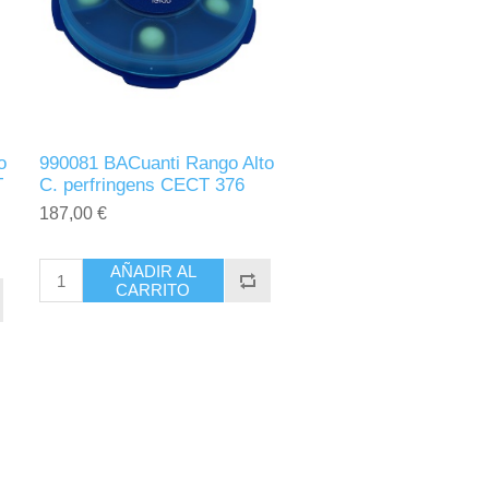
o
990081 BACuanti Rango Alto
T
C. perfringens CECT 376
187,00 €
AÑADIR AL
CARRITO