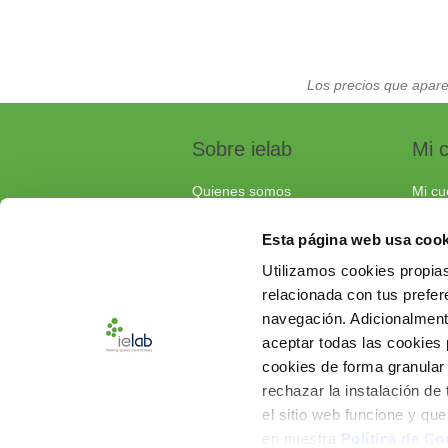
Los precios que apare
Sobre ielab
Mi 
Quienes somos
Mi cu
Calidad
Pedi
Esta página web usa cook
Soluciones a medida
Carri
Utilizamos cookies propias
Contacta con nosotros
relacionada con tus prefere
Documentos de interés
navegación. Adicionalmen
Preguntas frecuentes
aceptar todas las cookies
cookies de forma granular
rechazar la instalación de
el sitio web funcione y qu
en nuestra
Política de Co