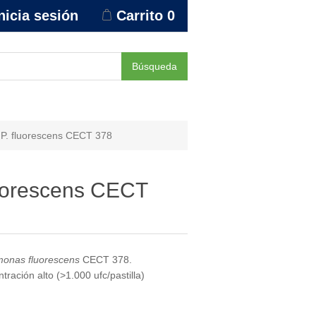
nicia sesión
Carrito
0
Búsqueda
P. fluorescens CECT 378
luorescens CECT
onas fluorescens
CECT 378.
ación alto (>1.000 ufc/pastilla)