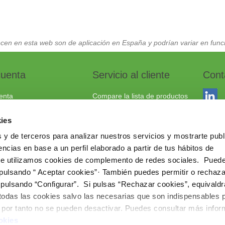
cen en esta web son de aplicación en España y podrían variar en funci
cuenta
Servicio al cliente
Cont
enta
Compare la lista de productos
dos
Envío y devoluciones
ies
to
Política cookies
 y de terceros para analizar nuestros servicios y mostrarte publ
Aviso Legal
Dracma
ncias en base a un perfil elaborado a partir de tus hábitos de
Política de privacidad
03114
te utilizamos cookies de complemento de redes sociales. Pued
 pulsando “ Aceptar cookies”· También puedes permitir o rechaza
+34 96
 pulsando “Configurar”. Si pulsas “Rechazar cookies”, equivaldr
comerc
 todas las cookies salvo las necesarias que son indispensables 
www.ie
e por tanto no se pueden desactivar. Puedes consultar más info
okies