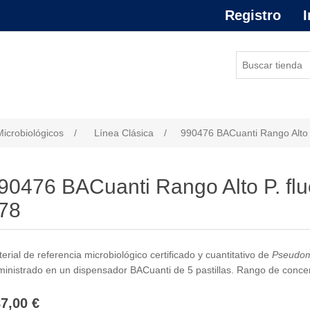
Registro
I
or de atributo
Microbiológicos
/
Línea Clásica
/
990476 BACuanti Rango Alto 
90476 BACuanti Rango Alto P. f
78
erial de referencia microbiológico certificado y cuantitativo de
Pseudom
inistrado en un dispensador BACuanti de 5 pastillas. Rango de concentr
7,00 €