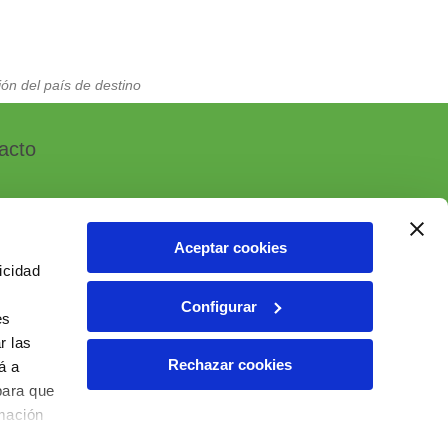
ón del país de destino
acto
Aceptar cookies
icidad
, 7 - Polígono Industrial Las Atalayas
Configurar
 ALICANTE (España)
es
r las
6 10 55 01
Rechazar cookies
á a
ial@ielab.es
para que
lab.es
rmación