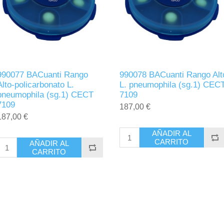
990077 BACuanti Rango
990078 BACuanti Rango Alt
Alto-policarbonato L.
L. pneumophila (sg.1) CEC
pneumophila (sg.1) CECT
7109
7109
187,00 €
187,00 €
AÑADIR AL
CARRITO
AÑADIR AL
CARRITO