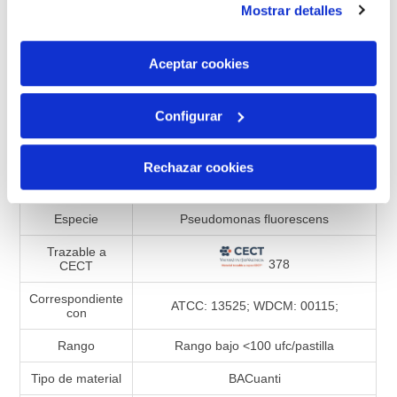
Mostrar detalles
son indispensables para que el sitio web funcione y que
Añadir a la lista de comparación
por tanto no se pueden desactivar. Puedes consultar
más información en nuestra
Política de Cookies
Aceptar cookies
Configurar
Especificaciones de productos
Referencia
990473
Rechazar cookies
Presentación
Liofilizado
Especie
Pseudomonas fluorescens
Trazable a
378
CECT
Correspondiente
ATCC: 13525; WDCM: 00115;
con
Rango
Rango bajo <100 ufc/pastilla
Tipo de material
BACuanti