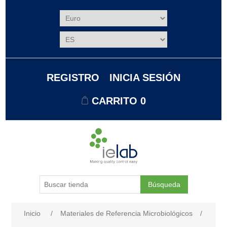
REGISTRO
INICIA SESIÓN
CARRITO
0
Búsqueda
Nombre del atributo
Valor de atributo
Inicio
/
Materiales de Referencia Microbiológicos
/