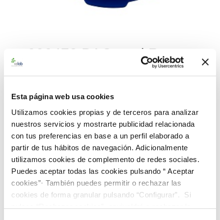
990473 BACuanti Rango
Bajo P. fluorescens CECT
378
Esta página web usa cookies
Utilizamos cookies propias y de terceros para analizar
Material de referencia microbiológico certificado y cuantitativo
nuestros servicios y mostrarte publicidad relacionada
de
Pseudomonas fluorescens
CECT 378. Suministrado en un
con tus preferencias en base a un perfil elaborado a
dispensador BACuanti de 5 pastillas. Rango de concentración
partir de tus hábitos de navegación. Adicionalmente
bajo (<100 ufc/pastilla)
utilizamos cookies de complemento de redes sociales.
Puedes aceptar todas las cookies pulsando “ Aceptar
187,00 €
cookies”· También puedes permitir o rechazar las
cookies de forma granular pulsando “Configurar”. Si
AÑADIR AL CARRITO
pulsas “Rechazar cookies”, equivaldrá a rechazar la
instalación de todas las cookies salvo las necesarias que