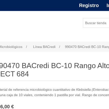
Registro
I
or de atributo
Microbiológicos
/
Línea BACredi
/
990470 BACredi BC-10 Rang
90470 BACredi BC-10 Rango Alto
ECT 684
erial de referencia microbiológico cuantitativo de
Klebsiella (Enteroba
una caja de 10 viales, conteniendo 1 pastilla por vial. Rango de concent
6,00 €