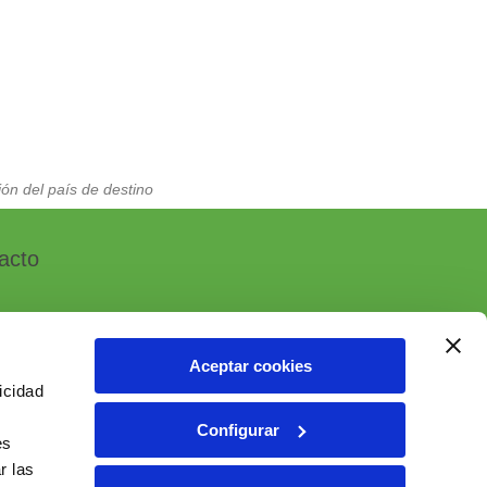
ón del país de destino
acto
Aceptar cookies
icidad
, 7 - Polígono Industrial Las Atalayas
Configurar
 ALICANTE (España)
es
r las
6 10 55 01