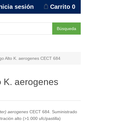
nicia sesión
Carrito
0
Búsqueda
o Alto K. aerogenes CECT 684
 K. aerogenes
cter) aerogenes
CECT 684. Suministrado
ración alto (>1.000 ufc/pastilla)