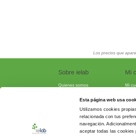
Los precios que apare
Sobre ielab
Mi 
Quienes somos
Mi cu
Calidad
Pedi
Esta página web usa cook
Soluciones a medida
Carri
Utilizamos cookies propias
Contacta con nosotros
relacionada con tus prefere
Documentos de interés
navegación. Adicionalmen
Preguntas frecuentes
aceptar todas las cookies