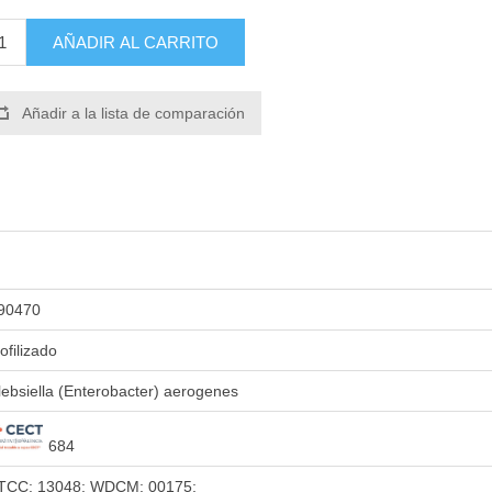
AÑADIR AL CARRITO
Añadir a la lista de comparación
90470
iofilizado
lebsiella (Enterobacter) aerogenes
684
TCC: 13048; WDCM: 00175;