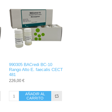
990305 BACredi BC-10
Rango Alto E. faecalis CECT
481
226,00 €
AÑADIR AL
CARRITO