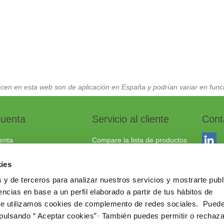
cen en esta web son de aplicación en España y podrían variar en funci
cuenta
Servicio al cliente
Cont
enta
Compare la lista de productos
dos
Envío y devoluciones
ies
to
Política cookies
 y de terceros para analizar nuestros servicios y mostrarte publ
Aviso Legal
Dracma
ncias en base a un perfil elaborado a partir de tus hábitos de
Política de privacidad
03114
te utilizamos cookies de complemento de redes sociales. Pued
 pulsando “ Aceptar cookies”· También puedes permitir o rechaza
+34 96