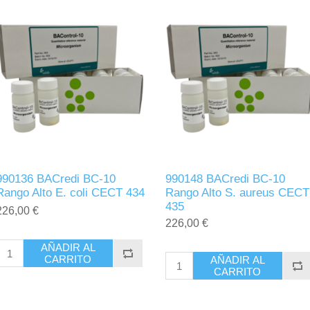
990136 BACredi BC-10
990148 BACredi BC-10
Rango Alto E. coli CECT 434
Rango Alto S. aureus CECT
435
226,00 €
226,00 €
AÑADIR AL
CARRITO
AÑADIR AL
CARRITO