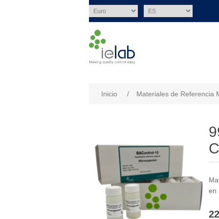
Nombre del atributo
Val
Inicio
/
Materiales de Referencia 
9
C
Mat
en 
22