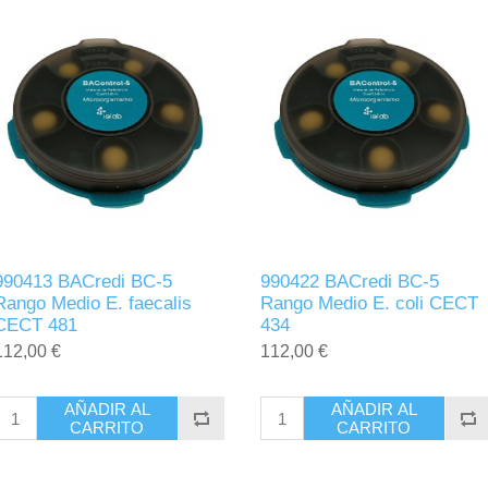
990413 BACredi BC-5
990422 BACredi BC-5
Rango Medio E. faecalis
Rango Medio E. coli CECT
CECT 481
434
112,00 €
112,00 €
AÑADIR AL
AÑADIR AL
CARRITO
CARRITO