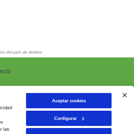
ón del país de destino
acto
Aceptar cookies
icidad
, 7 - Polígono Industrial Las Atalayas
Configurar
 ALICANTE (España)
es
r las
6 10 55 01