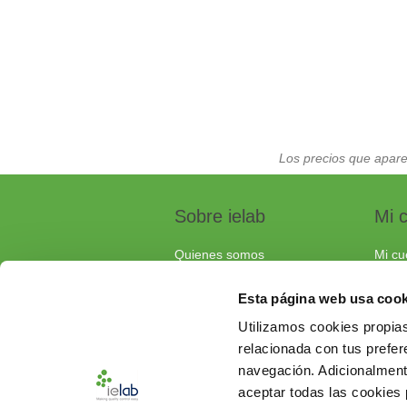
Los precios que apare
Sobre ielab
Mi 
Quienes somos
Mi cu
Calidad
Pedi
Esta página web usa cook
Soluciones a medida
Carri
Utilizamos cookies propias
Contacta con nosotros
relacionada con tus prefere
Documentos de interés
navegación. Adicionalmen
Preguntas frecuentes
aceptar todas las cookies