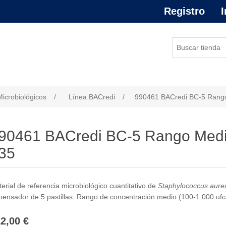
Registro
I
or de atributo
Microbiológicos
/
Línea BACredi
/
990461 BACredi BC-5 Rang
90461 BACredi BC-5 Rango Medi
35
erial de referencia microbiológico cuantitativo de
Staphylococcus aure
pensador de 5 pastillas. Rango de concentración medio (100-1.000 ufc/
2,00 €