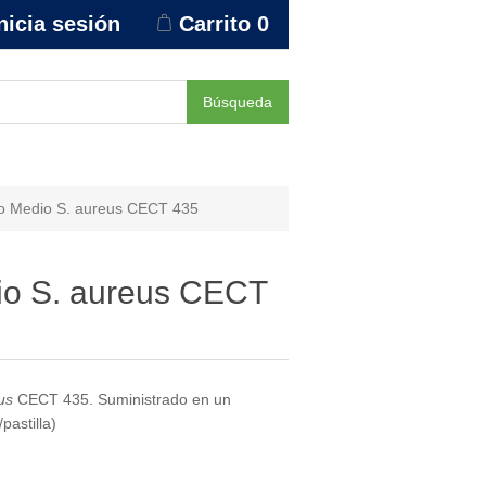
nicia sesión
Carrito
0
Búsqueda
o Medio S. aureus CECT 435
o S. aureus CECT
us
CECT 435. Suministrado en un
pastilla)