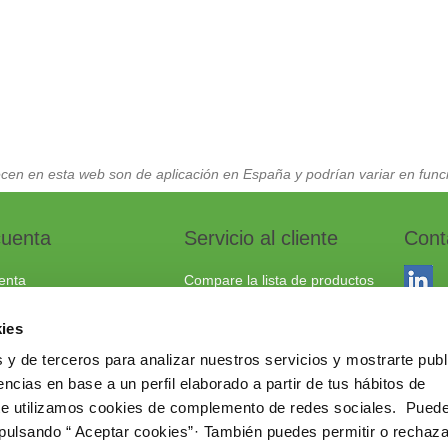
cen en esta web son de aplicación en España y podrían variar en funci
cuenta
Servicio al cliente
Cont
enta
Compare la lista de productos
dos
Envío y devoluciones
ies
to
Política cookies
 y de terceros para analizar nuestros servicios y mostrarte publ
Aviso Legal
Dracma
ncias en base a un perfil elaborado a partir de tus hábitos de
Política de privacidad
03114
te utilizamos cookies de complemento de redes sociales. Pued
 pulsando “ Aceptar cookies”· También puedes permitir o rechaza
+34 96