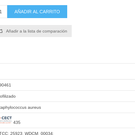
AÑADIR AL CARRITO
Añadir a la lista de comparación
90461
iofilizado
taphylococcus aureus
435
TCC: 25923; WDCM: 00034;