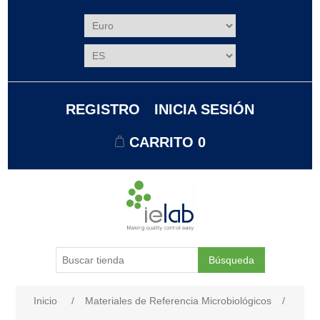
REGISTRO
INICIA SESIÓN
CARRITO
0
Búsqueda
Nombre del atributo
Valor de atributo
Inicio
/
Materiales de Referencia Microbiológicos
/