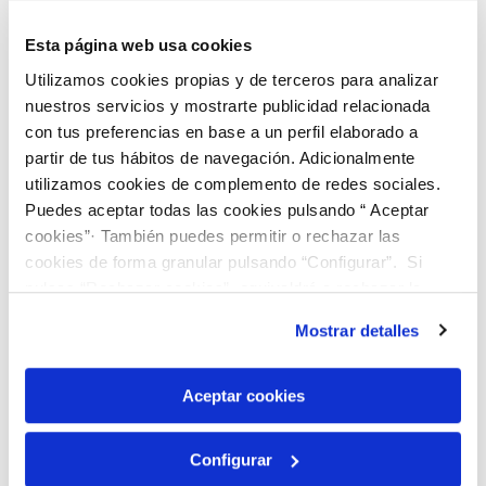
Controles internos de calidad en
Uso Previsto
términos de precisión
Esta página web usa cookies
Utilizamos cookies propias y de terceros para analizar
Condiciones de
Conservar a -20 ± 5 °C
conservación
nuestros servicios y mostrarte publicidad relacionada
con tus preferencias en base a un perfil elaborado a
partir de tus hábitos de navegación. Adicionalmente
utilizamos cookies de complemento de redes sociales.
Los clientes que compraron
Puedes aceptar todas las cookies pulsando “ Aceptar
cookies”· También puedes permitir o rechazar las
este artículo también
cookies de forma granular pulsando “Configurar”. Si
compraron
pulsas “Rechazar cookies”, equivaldrá a rechazar la
instalación de todas las cookies salvo las necesarias que
Mostrar detalles
son indispensables para que el sitio web funcione y que
por tanto no se pueden desactivar. Puedes consultar
más información en nuestra
Política de Cookies
Aceptar cookies
Configurar