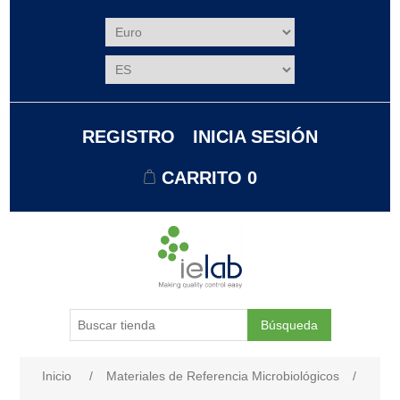
REGISTRO
INICIA SESIÓN
CARRITO
0
Búsqueda
Nombre del atributo
Valor de atributo
Inicio
/
Materiales de Referencia Microbiológicos
/