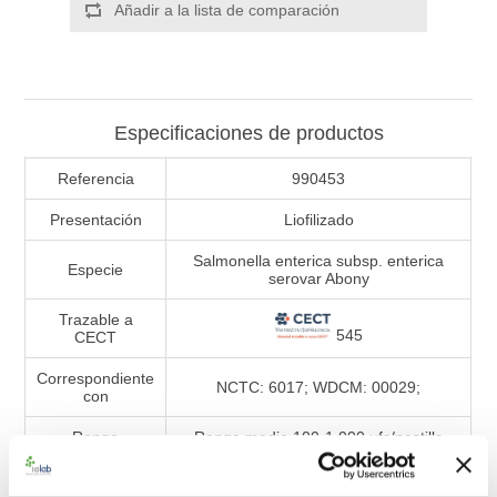
Añadir a la lista de comparación
Especificaciones de productos
Referencia
990453
Presentación
Liofilizado
Salmonella enterica subsp. enterica
Especie
serovar Abony
Trazable a
545
CECT
Correspondiente
NCTC: 6017; WDCM: 00029;
con
Rango
Rango medio 100-1.000 ufc/pastilla
Tipo de material
BAControl-10