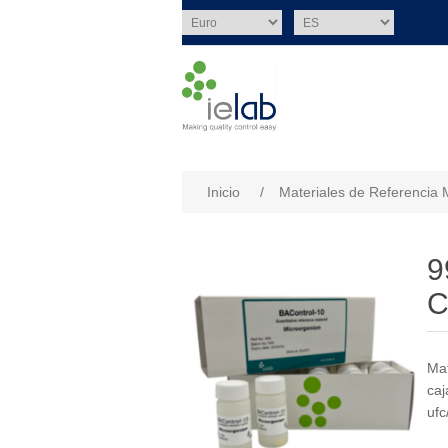
Nombre del atributo
Val
Inicio
/
Materiales de Referencia 
9
C
Mat
caj
ufc