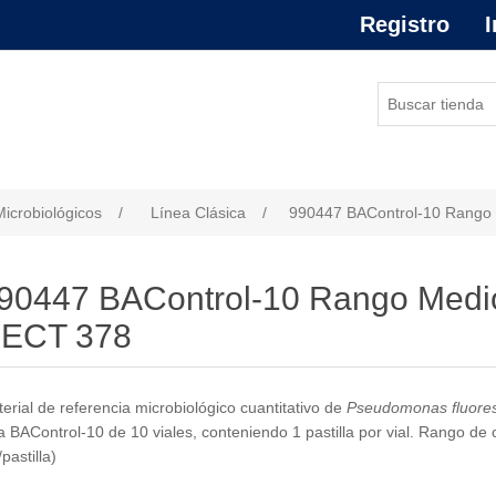
Registro
I
or de atributo
Microbiológicos
/
Línea Clásica
/
990447 BAControl-10 Rango 
90447 BAControl-10 Rango Medio
ECT 378
erial de referencia microbiológico cuantitativo de
Pseudomonas fluore
a BAControl-10 de 10 viales, conteniendo 1 pastilla por vial. Rango d
/pastilla)