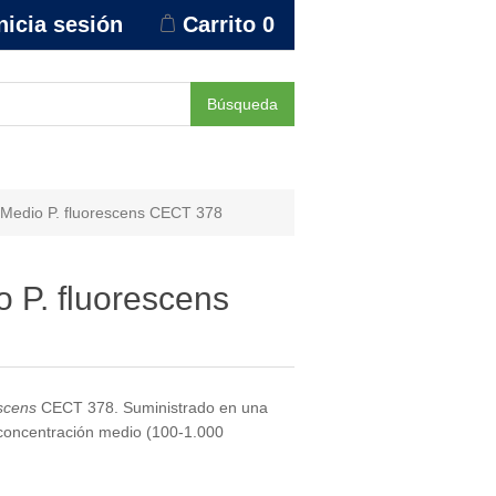
nicia sesión
Carrito
0
Búsqueda
Medio P. fluorescens CECT 378
 P. fluorescens
scens
CECT 378. Suministrado en una
e concentración medio (100-1.000