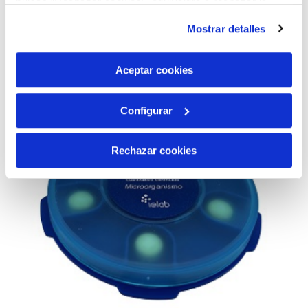
AÑADIR AL CARRITO
pulsas “Rechazar cookies”, equivaldrá a rechazar la
instalación de todas las cookies salvo las necesarias que
Mostrar detalles
son indispensables para que el sitio web funcione y que
por tanto no se pueden desactivar. Puedes consultar
más información en nuestra
Política de Cookies
Aceptar cookies
Configurar
Rechazar cookies