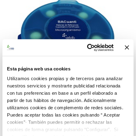
Esta página web usa cookies
Utilizamos cookies propias y de terceros para analizar
nuestros servicios y mostrarte publicidad relacionada
con tus preferencias en base a un perfil elaborado a
partir de tus hábitos de navegación. Adicionalmente
utilizamos cookies de complemento de redes sociales.
990403 BACuanti Rango Medio C. perfringens
Puedes aceptar todas las cookies pulsando “ Aceptar
CECT 376
cookies”· También puedes permitir o rechazar las
187,00 €
cookies de forma granular pulsando “Configurar”. Si