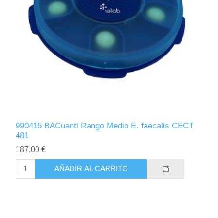
990415 BACuanti Rango Medio E. faecalis CECT
481
187,00 €
AÑADIR AL CARRITO