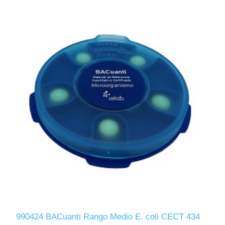
990424 BACuanti Rango Medio E. coli CECT 434