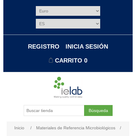
REGISTRO
INICIA SESIÓN
CARRITO
0
Búsqueda
Nombre del atributo
Valor de atributo
Inicio
/
Materiales de Referencia Microbiológicos
/