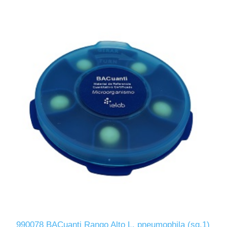
990078 BACuanti Rango Alto L. pneumophila (sg.1)