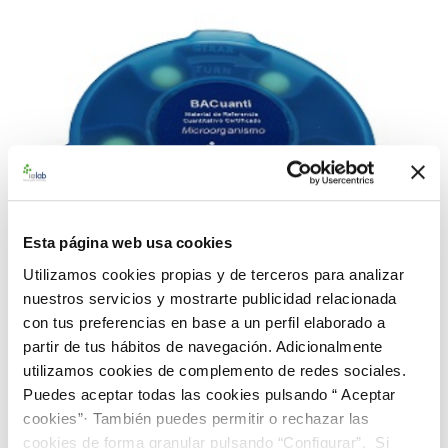
Esta página web usa cookies
Utilizamos cookies propias y de terceros para analizar
nuestros servicios y mostrarte publicidad relacionada
con tus preferencias en base a un perfil elaborado a
partir de tus hábitos de navegación. Adicionalmente
utilizamos cookies de complemento de redes sociales.
990528 BACuanti Rango Bajo L. anisa CECT 8177
Puedes aceptar todas las cookies pulsando “ Aceptar
cookies”· También puedes permitir o rechazar las
187,00 €
cookies de forma granular pulsando “Configurar”. Si