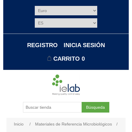
REGISTRO
INICIA SESIÓN
CARRITO
0
Búsqueda
Nombre del atributo
Valor de atributo
Inicio
/
Materiales de Referencia Microbiológicos
/