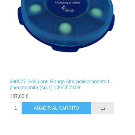
990077 BACuanti Rango Alto-policarbonato L.
pneumophila (sg.1) CECT 7109
187,00 €
AÑADIR AL CARRITO