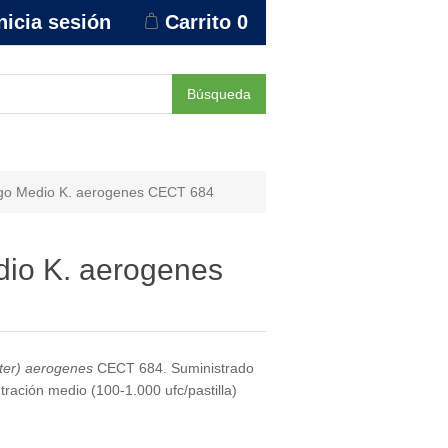
nicia sesión
Carrito
0
Búsqueda
go Medio K. aerogenes CECT 684
io K. aerogenes
cter) aerogenes
CECT 684. Suministrado
tración medio (100-1.000 ufc/pastilla)