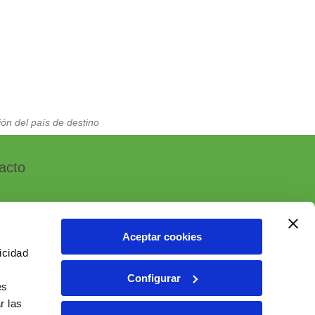
ón del país de destino
acto
Aceptar cookies
icidad
, 7 - Polígono Industrial Las Atalayas
Configurar
 ALICANTE (España)
es
r las
6 10 55 01