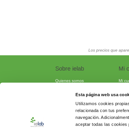
Los precios que apare
Sobre ielab
Mi 
Quienes somos
Mi cu
Calidad
Pedi
Esta página web usa cook
Soluciones a medida
Carri
Utilizamos cookies propias
Contacta con nosotros
relacionada con tus prefere
Documentos de interés
navegación. Adicionalmen
Preguntas frecuentes
aceptar todas las cookies