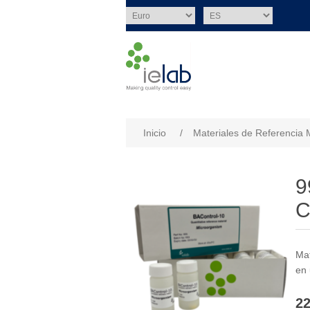
Nombre del atributo
Val
Inicio
/
Materiales de Referencia 
9
C
Mat
en 
22