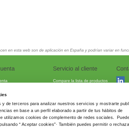
cen en esta web son de aplicación en España y podrían variar en funci
cuenta
Servicio al cliente
Cont
enta
Compare la lista de productos
dos
Envío y devoluciones
ies
to
Política cookies
 y de terceros para analizar nuestros servicios y mostrarte publ
Aviso Legal
Dracma
ncias en base a un perfil elaborado a partir de tus hábitos de
Política de privacidad
03114
te utilizamos cookies de complemento de redes sociales. Pued
 pulsando “ Aceptar cookies”· También puedes permitir o rechaza
+34 96