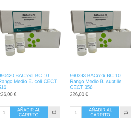
990420 BACredi BC-10
990393 BACredi BC-10
Rango Medio E. coli CECT
Rango Medio B. subtilis
516
CECT 356
226,00 €
226,00 €
AÑADIR AL
AÑADIR AL
CARRITO
CARRITO