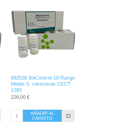
992536 BAControl-10 Rango
Medio S. cerevisiae CECT
1383
226,00 €
AÑADIR AL
CARRITO