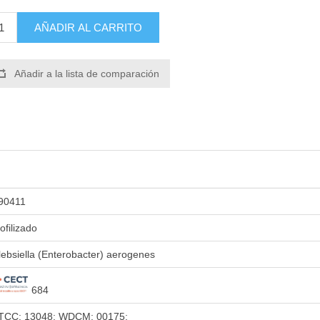
AÑADIR AL CARRITO
Añadir a la lista de comparación
90411
iofilizado
lebsiella (Enterobacter) aerogenes
684
TCC: 13048; WDCM: 00175;