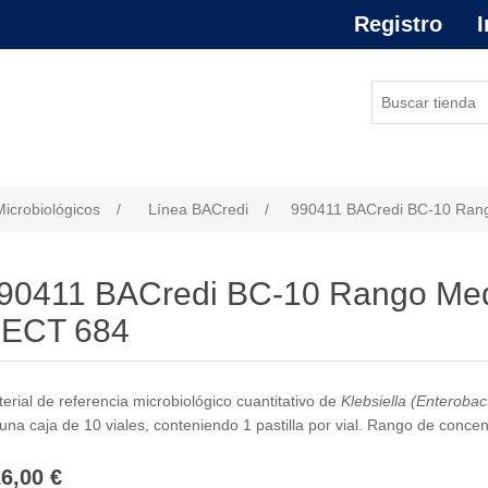
Registro
I
or de atributo
Microbiológicos
/
Línea BACredi
/
990411 BACredi BC-10 Ran
90411 BACredi BC-10 Rango Med
ECT 684
erial de referencia microbiológico cuantitativo de
Klebsiella (Enteroba
una caja de 10 viales, conteniendo 1 pastilla por vial. Rango de concen
6,00 €