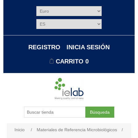
REGISTRO
INICIA SESIÓN
CARRITO
0
Búsqueda
Nombre del atributo
Valor de atributo
Inicio
/
Materiales de Referencia Microbiológicos
/