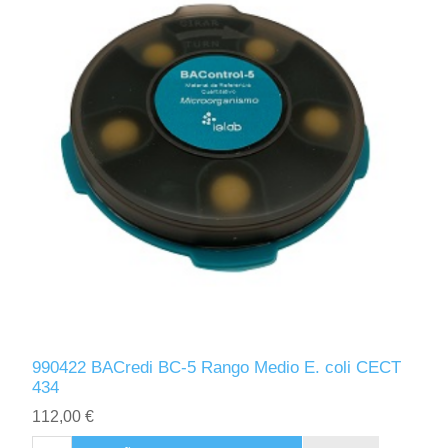
990422 BACredi BC-5 Rango Medio E. coli CECT
434
112,00 €