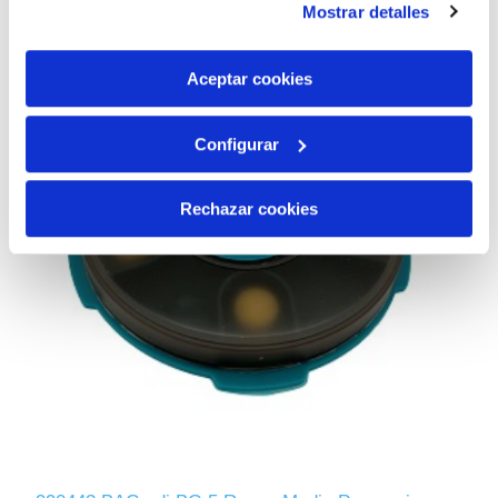
Mostrar detalles
son indispensables para que el sitio web funcione y que
por tanto no se pueden desactivar. Puedes consultar
más información en nuestra
Política de Cookies
Aceptar cookies
Configurar
Rechazar cookies