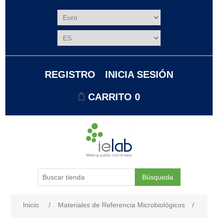
REGISTRO
INICIA SESIÓN
CARRITO
0
Búsqueda
Nombre del atributo
Valor de atributo
Inicio
/
Materiales de Referencia Microbiológicos
/