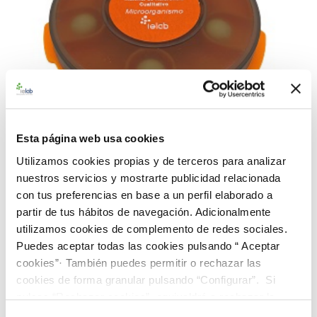
Esta página web usa cookies
Utilizamos cookies propias y de terceros para analizar
nuestros servicios y mostrarte publicidad relacionada
con tus preferencias en base a un perfil elaborado a
990207 BACredi BL Rango Alto B. subtilis CECT
356
partir de tus hábitos de navegación. Adicionalmente
utilizamos cookies de complemento de redes sociales.
91,00 €
Puedes aceptar todas las cookies pulsando “ Aceptar
AÑADIR AL CARRITO
cookies”· También puedes permitir o rechazar las
cookies de forma granular pulsando “Configurar”. Si
pulsas “Rechazar cookies”, equivaldrá a rechazar la
instalación de todas las cookies salvo las necesarias que