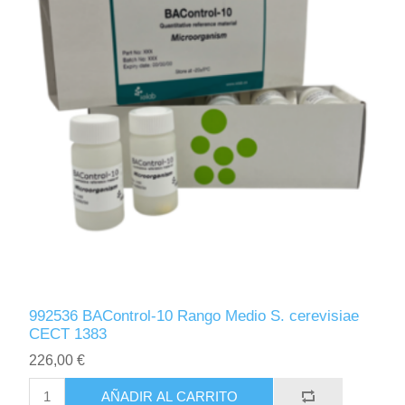
992536 BAControl-10 Rango Medio S. cerevisiae
CECT 1383
226,00 €
AÑADIR AL CARRITO