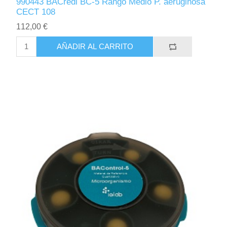
990443 BACredi BC-5 Rango Medio P. aeruginosa
CECT 108
112,00 €
AÑADIR AL CARRITO