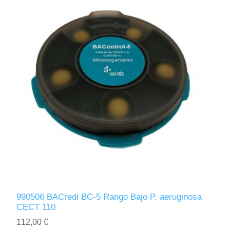
990506 BACredi BC-5 Rango Bajo P. aeruginosa
CECT 110
112,00 €