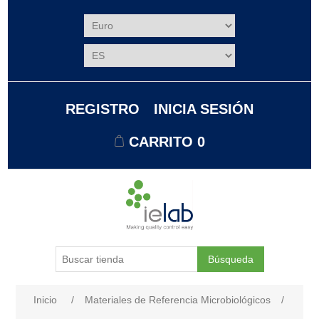
REGISTRO
INICIA SESIÓN
CARRITO
0
Búsqueda
Nombre del atributo
Valor de atributo
Inicio
/
Materiales de Referencia Microbiológicos
/