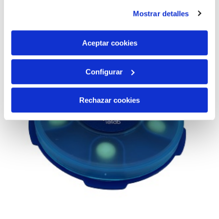
instalación de todas las cookies salvo las necesarias que
Mostrar detalles
son indispensables para que el sitio web funcione y que
por tanto no se pueden desactivar. Puedes consultar
más información en nuestra
Política de Cookies
Aceptar cookies
Configurar
Rechazar cookies