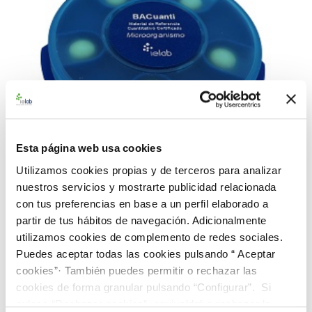
Esta página web usa cookies
Utilizamos cookies propias y de terceros para analizar
nuestros servicios y mostrarte publicidad relacionada
con tus preferencias en base a un perfil elaborado a
990403 BACuanti Rango Medio C. perfringens
partir de tus hábitos de navegación. Adicionalmente
CECT 376
utilizamos cookies de complemento de redes sociales.
187,00 €
Puedes aceptar todas las cookies pulsando “ Aceptar
cookies”· También puedes permitir o rechazar las
AÑADIR AL CARRITO
cookies de forma granular pulsando “Configurar”. Si
pulsas “Rechazar cookies”, equivaldrá a rechazar la