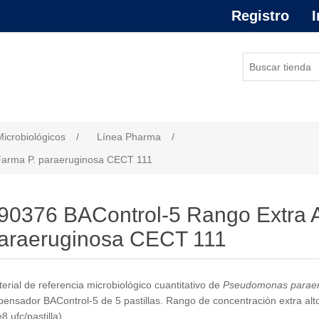
Registro
I
or de atributo
Microbiológicos
/
Línea Pharma
/
Farma P. paraeruginosa CECT 111
90376 BAControl-5 Rango Extra A
araeruginosa CECT 111
erial de referencia microbiológico cuantitativo de
Pseudomonas paraer
pensador BAControl-5 de 5 pastillas. Rango de concentración extra al
8 ufc/pastilla)