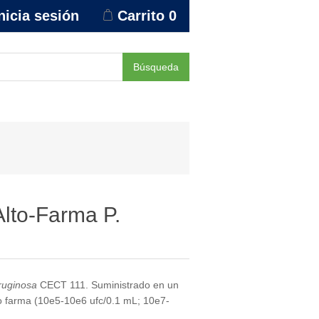
nicia sesión
Carrito
0
Búsqueda
lto-Farma P.
uginosa
CECT 111. Suministrado en un
to farma (10e5-10e6 ufc/0.1 mL; 10e7-