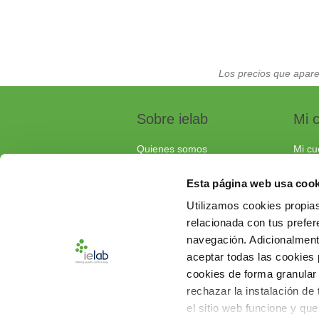
Los precios que apare
Sobre ielab
Mi 
Quienes somos
Mi cu
Calidad
Pedi
Esta página web usa cook
Soluciones a medida
Carri
Utilizamos cookies propias
Contacta con nosotros
relacionada con tus prefere
Documentos de interés
navegación. Adicionalmen
Preguntas frecuentes
aceptar todas las cookies
cookies de forma granular
rechazar la instalación de
el sitio web funcione y qu