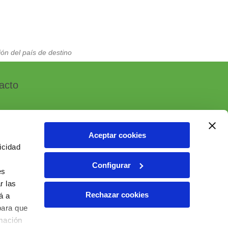
ón del país de destino
acto
Aceptar cookies
icidad
, 7 - Polígono Industrial Las Atalayas
Configurar
 ALICANTE (España)
es
r las
6 10 55 01
Rechazar cookies
á a
ial@ielab.es
para que
lab.es
rmación