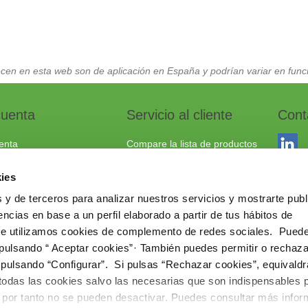
cen en esta web son de aplicación en España y podrían variar en funci
cuenta
Servicio al cliente
Cont
enta
Compare la lista de productos
dos
Envío y devoluciones
ies
to
Política cookies
 y de terceros para analizar nuestros servicios y mostrarte publ
Aviso Legal
Dracma
ncias en base a un perfil elaborado a partir de tus hábitos de
Política de privacidad
03114
te utilizamos cookies de complemento de redes sociales. Pued
 pulsando “ Aceptar cookies”· También puedes permitir o rechaza
+34 96
 pulsando “Configurar”. Si pulsas “Rechazar cookies”, equivaldr
comerc
 todas las cookies salvo las necesarias que son indispensables 
www.ie
e por tanto no se pueden desactivar. Puedes consultar más info