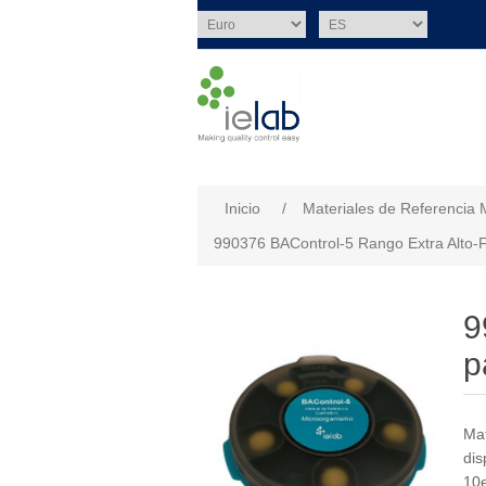
Nombre del atributo
Val
Inicio
/
Materiales de Referencia 
990376 BAControl-5 Rango Extra Alto-
9
p
Mat
dis
10e