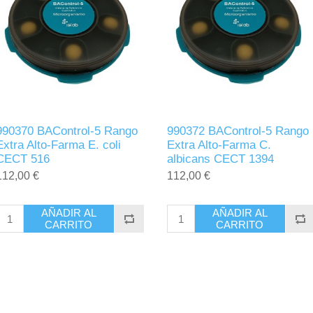
990370 BAControl-5 Rango
990372 BAControl-5 Rango
Extra Alto-Farma E. coli
Extra Alto-Farma C.
CECT 516
albicans CECT 1394
112,00 €
112,00 €
AÑADIR AL
AÑADIR AL
CARRITO
CARRITO