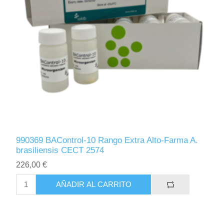
990369 BAControl-10 Rango Extra Alto-Farma A.
brasiliensis CECT 2574
226,00 €
AÑADIR AL CARRITO