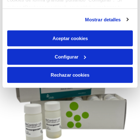
AÑADIR AL CARRITO
pulsas “Rechazar cookies”, equivaldrá a rechazar la
instalación de todas las cookies salvo las necesarias que
Mostrar detalles
son indispensables para que el sitio web funcione y que
por tanto no se pueden desactivar. Puedes consultar
más información en nuestra
Política de Cookies
Aceptar cookies
Configurar
Rechazar cookies