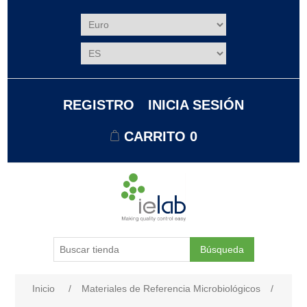
REGISTRO
INICIA SESIÓN
CARRITO
0
Búsqueda
Nombre del atributo
Valor de atributo
Inicio
/
Materiales de Referencia Microbiológicos
/