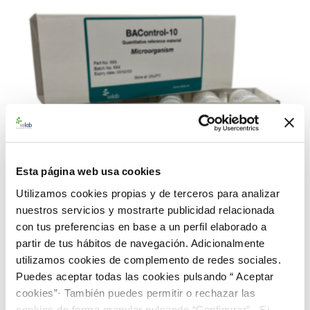
Esta página web usa cookies
Utilizamos cookies propias y de terceros para analizar
nuestros servicios y mostrarte publicidad relacionada
con tus preferencias en base a un perfil elaborado a
partir de tus hábitos de navegación. Adicionalmente
utilizamos cookies de complemento de redes sociales.
990373 BAControl-10 Rango Extra Alto-Farma C.
Puedes aceptar todas las cookies pulsando “ Aceptar
albicans CECT 1394
cookies”· También puedes permitir o rechazar las
226,00 €
cookies de forma granular pulsando “Configurar”. Si