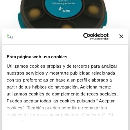
Esta página web usa cookies
Utilizamos cookies propias y de terceros para analizar
nuestros servicios y mostrarte publicidad relacionada
con tus preferencias en base a un perfil elaborado a
993011 BAControl-5 Rango Alto E. cloacae CECT
194
partir de tus hábitos de navegación. Adicionalmente
utilizamos cookies de complemento de redes sociales.
112,00 €
Puedes aceptar todas las cookies pulsando “ Aceptar
AÑADIR AL CARRITO
cookies”· También puedes permitir o rechazar las
cookies de forma granular pulsando “Configurar”. Si
pulsas “Rechazar cookies”, equivaldrá a rechazar la
instalación de todas las cookies salvo las necesarias que