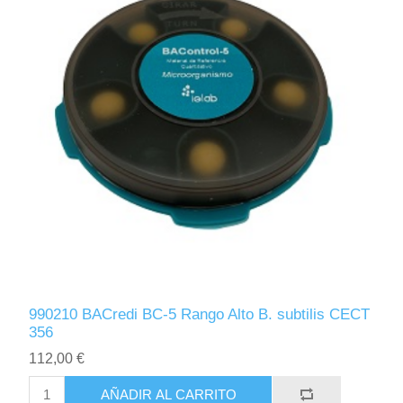
990210 BACredi BC-5 Rango Alto B. subtilis CECT
356
112,00 €
AÑADIR AL CARRITO