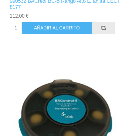
990532 BACredi BC-5 Rango Alto L. anisa CECT
8177
112,00 €
AÑADIR AL CARRITO