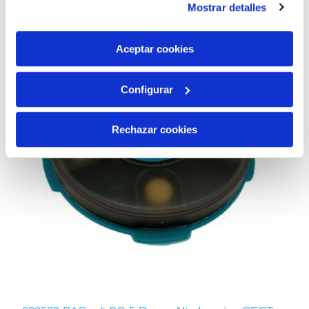
Mostrar detalles
son indispensables para que el sitio web funcione y que
por tanto no se pueden desactivar. Puedes consultar
más información en nuestra
Política de Cookies
Aceptar cookies
Configurar
Rechazar cookies