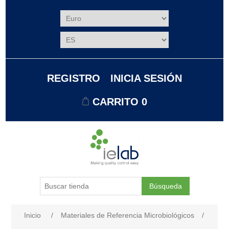
REGISTRO
INICIA SESIÓN
CARRITO
0
Búsqueda
Nombre del atributo
Valor de atributo
Inicio
/
Materiales de Referencia Microbiológicos
/