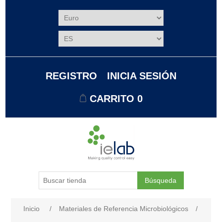
REGISTRO
INICIA SESIÓN
CARRITO
0
Búsqueda
Nombre del atributo
Valor de atributo
Inicio
/
Materiales de Referencia Microbiológicos
/