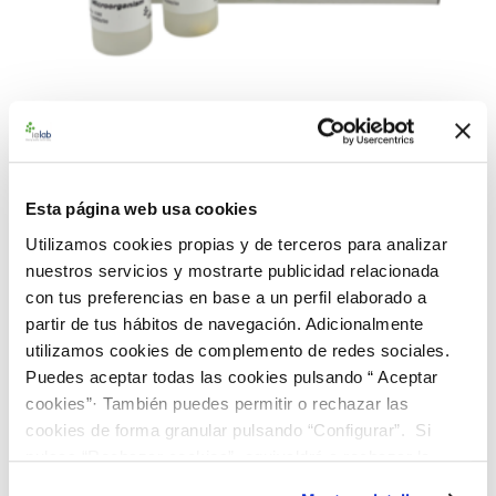
990346 BAControl-10 Rango
Bajo-Farma K. oxytoca CECT
Esta página web usa cookies
860
Utilizamos cookies propias y de terceros para analizar
nuestros servicios y mostrarte publicidad relacionada
con tus preferencias en base a un perfil elaborado a
Material de referencia microbiológico cuantitativo de
Klebsiella
partir de tus hábitos de navegación. Adicionalmente
oxytoca
CECT 860. Suministrado en una caja BAControl-10 de
utilizamos cookies de complemento de redes sociales.
10 viales, conteniendo 1 pastilla por vial. Rango de
Puedes aceptar todas las cookies pulsando “ Aceptar
concentración bajo farma (<100 ufc/0.1 mL)
cookies”· También puedes permitir o rechazar las
226,00 €
cookies de forma granular pulsando “Configurar”. Si
pulsas “Rechazar cookies”, equivaldrá a rechazar la
instalación de todas las cookies salvo las necesarias que
AÑADIR AL CARRITO