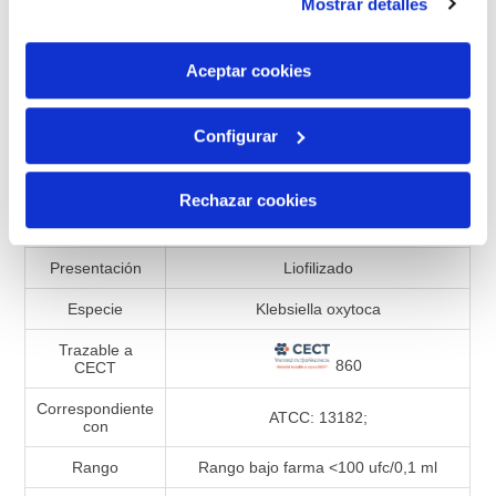
Mostrar detalles
son indispensables para que el sitio web funcione y que
por tanto no se pueden desactivar. Puedes consultar
Añadir a la lista de comparación
más información en nuestra
Política de Cookies
Aceptar cookies
Configurar
Especificaciones de productos
Rechazar cookies
Referencia
990346
Presentación
Liofilizado
Especie
Klebsiella oxytoca
Trazable a
860
CECT
Correspondiente
ATCC: 13182;
con
Rango
Rango bajo farma <100 ufc/0,1 ml