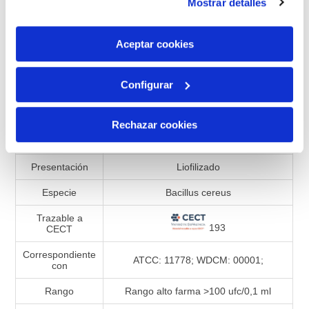
Mostrar detalles
son indispensables para que el sitio web funcione y que
por tanto no se pueden desactivar. Puedes consultar
Añadir a la lista de comparación
más información en nuestra
Política de Cookies
Aceptar cookies
Configurar
Especificaciones de productos
Rechazar cookies
Referencia
990319
Presentación
Liofilizado
Especie
Bacillus cereus
Trazable a
193
CECT
Correspondiente
ATCC: 11778; WDCM: 00001;
con
Rango
Rango alto farma >100 ufc/0,1 ml