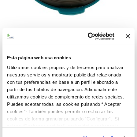
990319 BAControl-5 Rango
Alto-Farma B. cereus CECT
Esta página web usa cookies
193
Utilizamos cookies propias y de terceros para analizar
nuestros servicios y mostrarte publicidad relacionada
con tus preferencias en base a un perfil elaborado a
Material de referencia microbiológico cuantitativo de
Bacillus
partir de tus hábitos de navegación. Adicionalmente
cereus
CECT 193. Suministrado en un dispensador BAControl-
utilizamos cookies de complemento de redes sociales.
5 de 5 pastillas. Rango de concentración alto farma (>100
Puedes aceptar todas las cookies pulsando “ Aceptar
ufc/0.1 mL)
cookies”· También puedes permitir o rechazar las
112,00 €
cookies de forma granular pulsando “Configurar”. Si
pulsas “Rechazar cookies”, equivaldrá a rechazar la
instalación de todas las cookies salvo las necesarias que
AÑADIR AL CARRITO