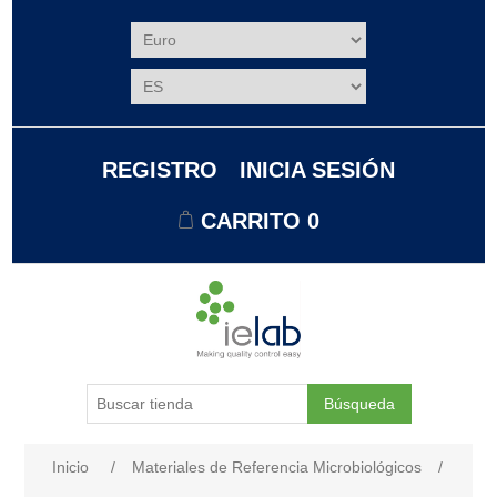
REGISTRO
INICIA SESIÓN
CARRITO
0
Búsqueda
Nombre del atributo
Valor de atributo
Inicio
/
Materiales de Referencia Microbiológicos
/