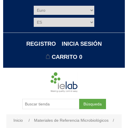
REGISTRO
INICIA SESIÓN
CARRITO
0
Búsqueda
Nombre del atributo
Valor de atributo
Inicio
/
Materiales de Referencia Microbiológicos
/