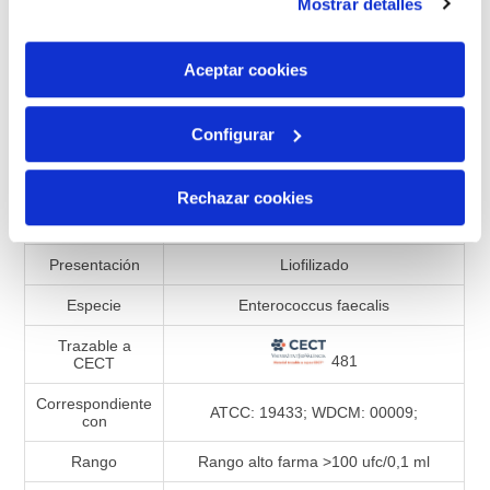
Mostrar detalles
son indispensables para que el sitio web funcione y que
por tanto no se pueden desactivar. Puedes consultar
Añadir a la lista de comparación
más información en nuestra
Política de Cookies
Aceptar cookies
Configurar
Especificaciones de productos
Rechazar cookies
Referencia
990303
Presentación
Liofilizado
Especie
Enterococcus faecalis
Trazable a
481
CECT
Correspondiente
ATCC: 19433; WDCM: 00009;
con
Rango
Rango alto farma >100 ufc/0,1 ml