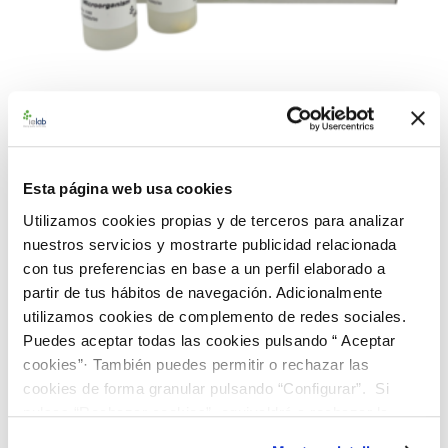
990303 BAControl-10 Rango
Alto-Farma E. faecalis CECT
Esta página web usa cookies
481
Utilizamos cookies propias y de terceros para analizar
nuestros servicios y mostrarte publicidad relacionada
con tus preferencias en base a un perfil elaborado a
Material de referencia microbiológico cuantitativo de
partir de tus hábitos de navegación. Adicionalmente
Enterococcus faecalis
CECT 481. Suministrado en una caja
utilizamos cookies de complemento de redes sociales.
BAControl-10 de 10 viales, conteniendo 1 pastilla por vial.
Puedes aceptar todas las cookies pulsando “ Aceptar
Rango de concentración alto farma (>100 ufc/0.1 mL)
cookies”· También puedes permitir o rechazar las
226,00 €
cookies de forma granular pulsando “Configurar”. Si
pulsas “Rechazar cookies”, equivaldrá a rechazar la
instalación de todas las cookies salvo las necesarias que
AÑADIR AL CARRITO