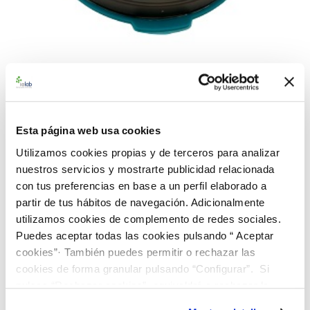
990302 BAControl-5 Rango
Alto-Farma E. faecalis CECT
Esta página web usa cookies
481
Utilizamos cookies propias y de terceros para analizar
nuestros servicios y mostrarte publicidad relacionada
con tus preferencias en base a un perfil elaborado a
Material de referencia microbiológico cuantitativo de
partir de tus hábitos de navegación. Adicionalmente
Enterococcus faecalis
CECT 481. Suministrado en un
utilizamos cookies de complemento de redes sociales.
dispensador BAControl-5 de 5 pastillas. Rango de
Puedes aceptar todas las cookies pulsando “ Aceptar
concentración alto farma (>100 ufc/0.1 mL)
cookies”· También puedes permitir o rechazar las
112,00 €
cookies de forma granular pulsando “Configurar”. Si
pulsas “Rechazar cookies”, equivaldrá a rechazar la
instalación de todas las cookies salvo las necesarias que
AÑADIR AL CARRITO