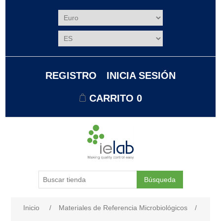
REGISTRO
INICIA SESIÓN
CARRITO
0
Búsqueda
Nombre del atributo
Valor de atributo
Inicio
/
Materiales de Referencia Microbiológicos
/