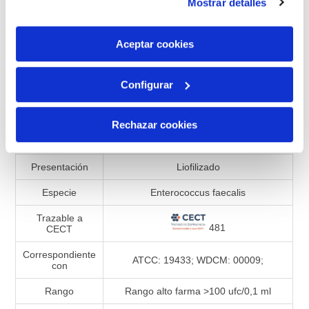
Mostrar detalles
son indispensables para que el sitio web funcione y que
por tanto no se pueden desactivar. Puedes consultar
Añadir a la lista de comparación
más información en nuestra
Política de Cookies
Aceptar cookies
Configurar
Especificaciones de productos
Rechazar cookies
Referencia
990302
Presentación
Liofilizado
Especie
Enterococcus faecalis
Trazable a
481
CECT
Correspondiente
ATCC: 19433; WDCM: 00009;
con
Rango
Rango alto farma >100 ufc/0,1 ml