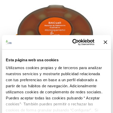
Esta página web usa cookies
Utilizamos cookies propias y de terceros para analizar
nuestros servicios y mostrarte publicidad relacionada
con tus preferencias en base a un perfil elaborado a
partir de tus hábitos de navegación. Adicionalmente
utilizamos cookies de complemento de redes sociales.
990061 BACredi BL Rango Alto E. coli CECT 434
Puedes aceptar todas las cookies pulsando “ Aceptar
91,00 €
cookies”· También puedes permitir o rechazar las
cookies de forma granular pulsando “Configurar”. Si