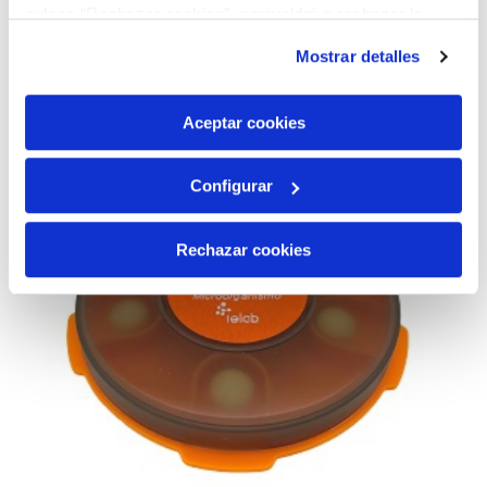
AÑADIR AL CARRITO
pulsas “Rechazar cookies”, equivaldrá a rechazar la
instalación de todas las cookies salvo las necesarias que
Mostrar detalles
son indispensables para que el sitio web funcione y que
por tanto no se pueden desactivar. Puedes consultar
más información en nuestra
Política de Cookies
Aceptar cookies
Configurar
Rechazar cookies