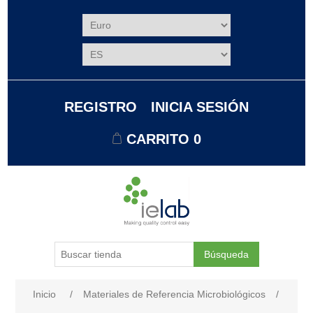
REGISTRO
INICIA SESIÓN
CARRITO
0
Búsqueda
Nombre del atributo
Valor de atributo
Inicio
/
Materiales de Referencia Microbiológicos
/