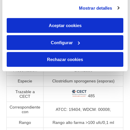
instalación de todas las cookies salvo las necesarias que
Mostrar detalles
son indispensables para que el sitio web funcione y que
Añadir a la lista de comparación
por tanto no se pueden desactivar. Puedes consultar
más información en nuestra
Política de Cookies
Aceptar cookies
Configurar
Especificaciones de productos
Rechazar cookies
Referencia
990295
Presentación
Liofilizado
Especie
Clostridium sporogenes (esporas)
Trazable a
485
CECT
Correspondiente
ATCC: 19404; WDCM: 00008;
con
Rango
Rango alto farma >100 ufc/0,1 ml