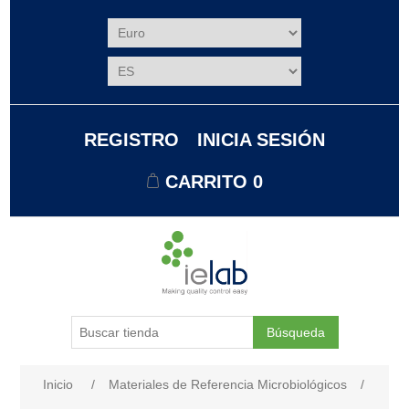
REGISTRO
INICIA SESIÓN
CARRITO
0
Búsqueda
Nombre del atributo
Valor de atributo
Inicio
/
Materiales de Referencia Microbiológicos
/