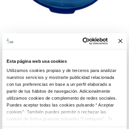
990295 BACuanti Rango
Alto-Farma C. sporogenes
CECT 485
Esta página web usa cookies
Utilizamos cookies propias y de terceros para analizar
nuestros servicios y mostrarte publicidad relacionada
Material de referencia microbiológico microbiológico certificado
con tus preferencias en base a un perfil elaborado a
y cuantitativo de
Clostridium sporogenes
CECT 485.
partir de tus hábitos de navegación. Adicionalmente
Suministrado en un dispensador BACuanti de 5 pastillas.
utilizamos cookies de complemento de redes sociales.
Rango de concentración alto farma (>100 ufc/0.1 mL)
Puedes aceptar todas las cookies pulsando “ Aceptar
187,00 €
cookies”· También puedes permitir o rechazar las
cookies de forma granular pulsando “Configurar”. Si
pulsas “Rechazar cookies”, equivaldrá a rechazar la
AÑADIR AL CARRITO