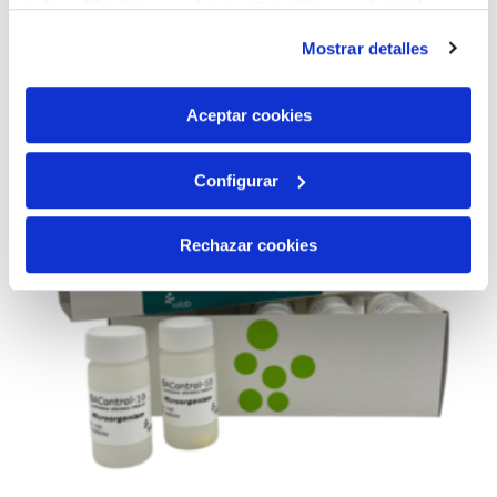
pulsas “Rechazar cookies”, equivaldrá a rechazar la
instalación de todas las cookies salvo las necesarias que
Mostrar detalles
son indispensables para que el sitio web funcione y que
por tanto no se pueden desactivar. Puedes consultar
más información en nuestra
Política de Cookies
Aceptar cookies
Configurar
Rechazar cookies