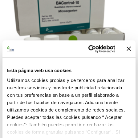
Esta página web usa cookies
Utilizamos cookies propias y de terceros para analizar
nuestros servicios y mostrarte publicidad relacionada
con tus preferencias en base a un perfil elaborado a
partir de tus hábitos de navegación. Adicionalmente
990371 BAControl-10 Rango Extra Alto-Farma E.
utilizamos cookies de complemento de redes sociales.
coli CECT 516
Puedes aceptar todas las cookies pulsando “ Aceptar
226,00 €
cookies”· También puedes permitir o rechazar las
cookies de forma granular pulsando “Configurar”. Si
AÑADIR AL CARRITO