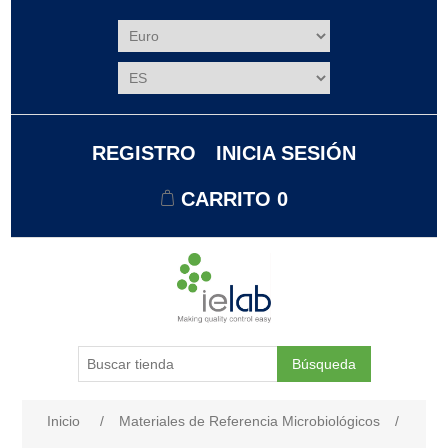
REGISTRO
INICIA SESIÓN
CARRITO
0
Búsqueda
Nombre del atributo
Valor de atributo
Inicio
/
Materiales de Referencia Microbiológicos
/