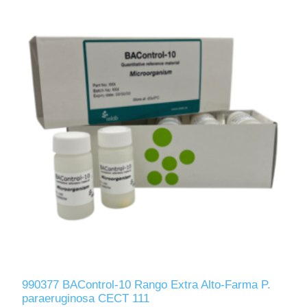
990377 BAControl-10 Rango Extra Alto-Farma P.
paraeruginosa CECT 111