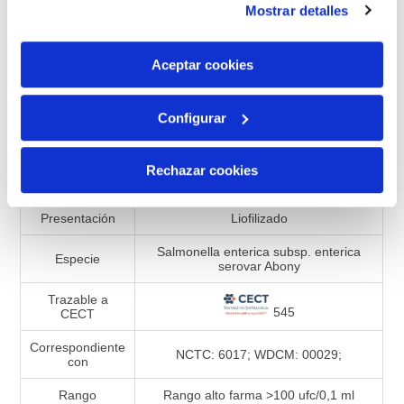
Mostrar detalles
son indispensables para que el sitio web funcione y que
por tanto no se pueden desactivar. Puedes consultar
Añadir a la lista de comparación
más información en nuestra
Política de Cookies
Aceptar cookies
Configurar
Especificaciones de productos
Rechazar cookies
Referencia
990272
Presentación
Liofilizado
Salmonella enterica subsp. enterica
Especie
serovar Abony
Trazable a
545
CECT
Correspondiente
NCTC: 6017; WDCM: 00029;
con
Rango
Rango alto farma >100 ufc/0,1 ml