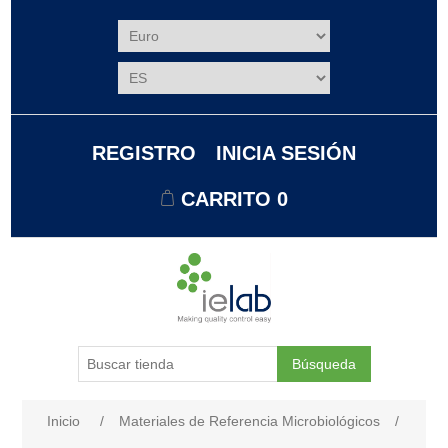
REGISTRO
INICIA SESIÓN
CARRITO
0
Búsqueda
Nombre del atributo
Valor de atributo
Inicio
/
Materiales de Referencia Microbiológicos
/