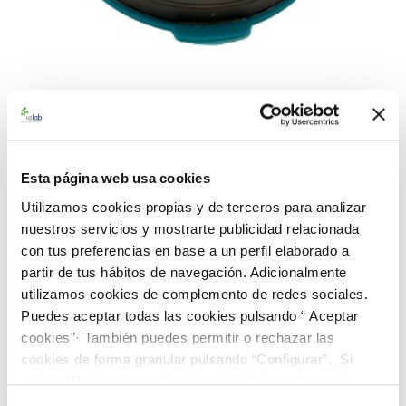
990272 BAControl-5 Rango
Alto-Farma S. Abony CECT
Esta página web usa cookies
545
Utilizamos cookies propias y de terceros para analizar
nuestros servicios y mostrarte publicidad relacionada
Material de referencia microbiológico cuantitativo de
con tus preferencias en base a un perfil elaborado a
Salmonella enterica
subsp.
enterica
serovar Abony CECT 545.
partir de tus hábitos de navegación. Adicionalmente
Suministrado en un dispensador BAControl-5 de 5 pastillas.
utilizamos cookies de complemento de redes sociales.
Rango de concentración alto farma (>100 ufc/0.1 mL)
Puedes aceptar todas las cookies pulsando “ Aceptar
cookies”· También puedes permitir o rechazar las
112,00 €
cookies de forma granular pulsando “Configurar”. Si
pulsas “Rechazar cookies”, equivaldrá a rechazar la
AÑADIR AL CARRITO
instalación de todas las cookies salvo las necesarias que